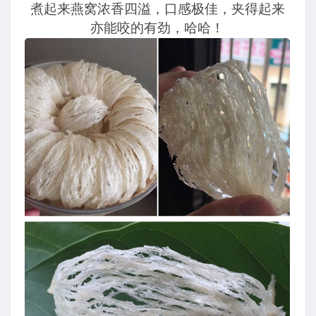
煮起来燕窝浓香四溢，口感极佳，夹得起来
亦能咬的有劲，哈哈！