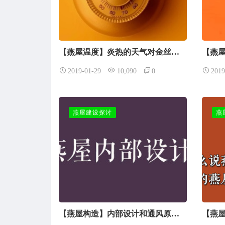
【燕屋温度】炎热的天气对金丝燕子不好
2019-01-29
10,090
0
2019
燕屋建设探讨
燕
【燕屋构造】内部设计和通风原理小议