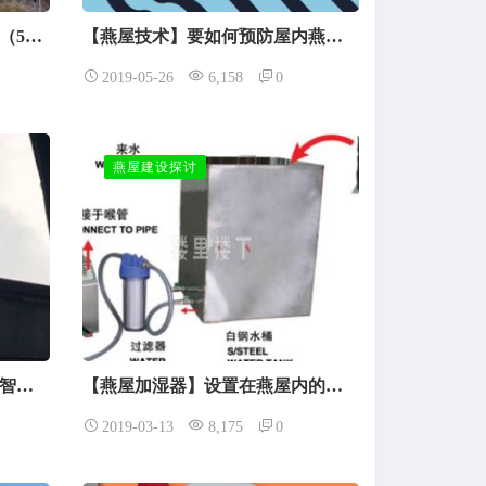
云顶山脚下马来西亚燕屋出售（500窝），自带4000平米农业旺地可种猫山王榴莲
【燕屋技术】要如何预防屋内燕窝形状不规则化乃至出现开裂情况？
2019-05-26
6,158
0
燕屋建设探讨
【燕屋防盗】我与燕窝盗贼斗智斗勇的N种方式探讨
【燕屋加湿器】设置在燕屋内的加湿系统没有想象中的简单
2019-03-13
8,175
0