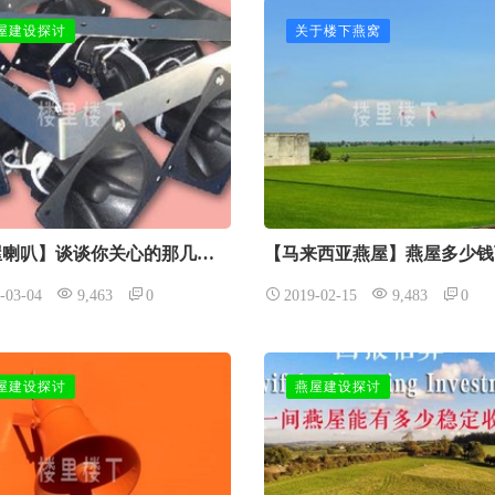
屋建设探讨
关于楼下燕窝
【燕屋喇叭】谈谈你关心的那几样喇叭类型
-03-04
9,463
0
2019-02-15
9,483
0
屋建设探讨
燕屋建设探讨