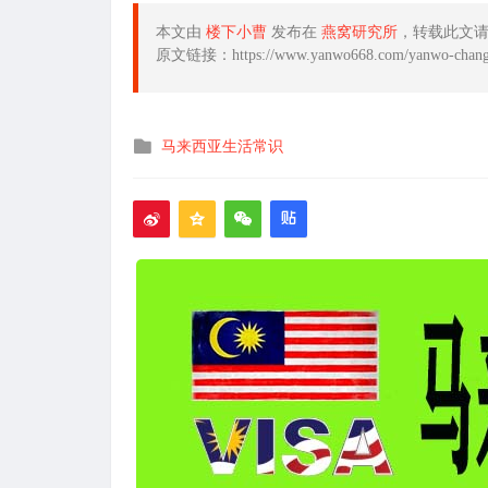
本文由
楼下小曹
发布在
燕窝研究所
，转载此文
原文链接：https://www.yanwo668.com/yanwo-changs
发
马来西亚生活常识
布
在