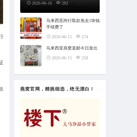
2026-06-16
282
马来西亚跨行取款免去1块钱
手续费了
行
2026-06-15
274
马来西亚燕窝直邮今日发出
2026-06-15
258
征
款
燕窝官网，精挑细选，绝无漂白！