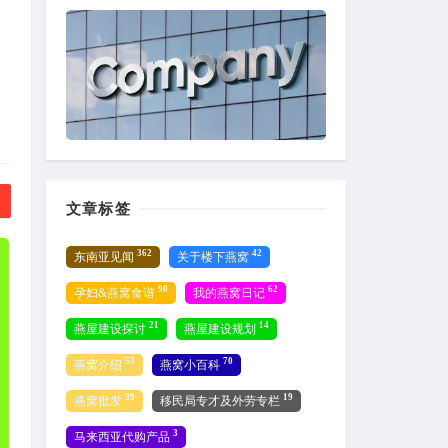
文章标签
362
42
东南亚见闻
关于楼下燕窝
90
62
孕妇&燕窝食谱
我的燕窝日记
21
14
燕屋建设探讨
燕屋建设规划
53
70
燕窝介绍
燕窝小百科
39
19
燕窝批发
移民局专才及外劳专栏
3
马来西亚代购产品