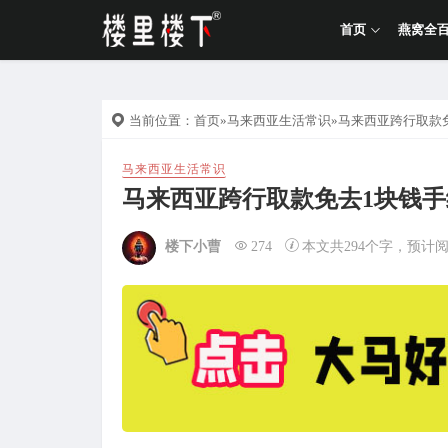
首页
燕窝全
当前位置：
首页
»
马来西亚生活常识
»马来西亚跨行取款
马来西亚生活常识
马来西亚跨行取款免去1块钱
楼下小曹
274
本文共294个字，预计