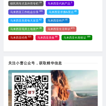
19
3
移民局专才及外劳专栏
马来西亚代购产品
105
48
马来西亚工作机会分享
马来西亚求佛&景点
62
41
马来西亚燕窝每天发货
马来西亚特产
20
673
马来西亚现房土地资产
马来西亚生活常识
325
60
189
马来西亚经商
马来西亚美食
马来西亚长期签证
关注小曹公众号，获取精华信息