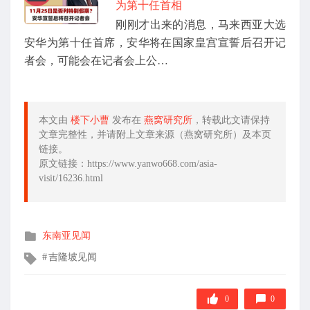
为第十任首相
刚刚才出来的消息，马来西亚大选
安华为第十任首席，安华将在国家皇宫宣誓后召开记
者会，可能会在记者会上公…
本文由
楼下小曹
发布在
燕窝研究所
，转载此文请保持
文章完整性，并请附上文章来源（燕窝研究所）及本页
链接。
原文链接：https://www.yanwo668.com/asia-
visit/16236.html
发
东南亚见闻
布
文
吉隆坡见闻
在
章
标
签
0
0