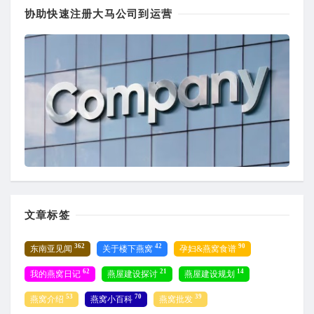
协助快速注册大马公司到运营
文章标签
362
42
90
东南亚见闻
关于楼下燕窝
孕妇&燕窝食谱
62
21
14
我的燕窝日记
燕屋建设探讨
燕屋建设规划
53
70
39
燕窝介绍
燕窝小百科
燕窝批发