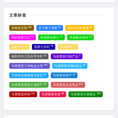
文章标签
362
42
90
东南亚见闻
关于楼下燕窝
孕妇&燕窝食谱
62
21
14
我的燕窝日记
燕屋建设探讨
燕屋建设规划
53
70
39
燕窝介绍
燕窝小百科
燕窝批发
19
3
移民局专才及外劳专栏
马来西亚代购产品
105
48
马来西亚工作机会分享
马来西亚求佛&景点
62
41
马来西亚燕窝每天发货
马来西亚特产
20
673
马来西亚现房土地资产
马来西亚生活常识
325
60
189
马来西亚经商
马来西亚美食
马来西亚长期签证