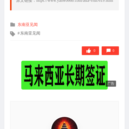
原文链接：https://www.yanwo668.com/asia-visit/619.html
发
东南亚见闻
布
文
东南亚见闻
在
章
标
签
0
0
广告