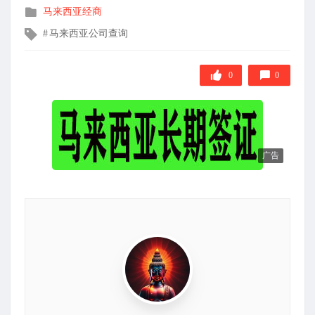
发
马来西亚经商
布
文
马来西亚公司查询
在
章
标
签
0
0
广告