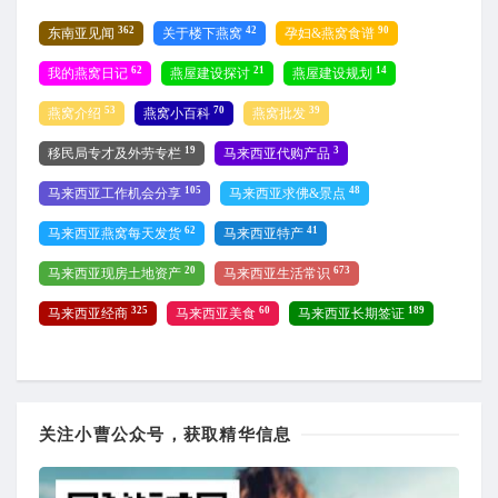
362
42
90
东南亚见闻
关于楼下燕窝
孕妇&燕窝食谱
62
21
14
我的燕窝日记
燕屋建设探讨
燕屋建设规划
53
70
39
燕窝介绍
燕窝小百科
燕窝批发
19
3
移民局专才及外劳专栏
马来西亚代购产品
105
48
马来西亚工作机会分享
马来西亚求佛&景点
62
41
马来西亚燕窝每天发货
马来西亚特产
20
673
马来西亚现房土地资产
马来西亚生活常识
325
60
189
马来西亚经商
马来西亚美食
马来西亚长期签证
关注小曹公众号，获取精华信息