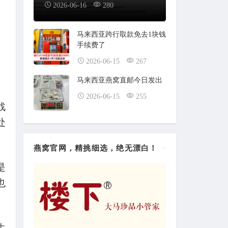
2026-06-16
280
马来西亚跨行取款免去1块钱
手续费了
2026-06-15
267
马来西亚燕窝直邮今日发出
2026-06-15
255
战
处
燕窝官网，精挑细选，绝无漂白！
是
也
生