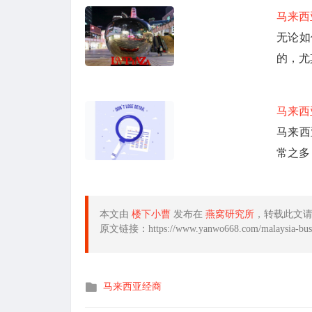
马来西
无论如
的，尤
马来西
马来西
常之多
本文由
楼下小曹
发布在
燕窝研究所
，转载此文
原文链接：https://www.yanwo668.com/malaysia-busin
发
马来西亚经商
布
在