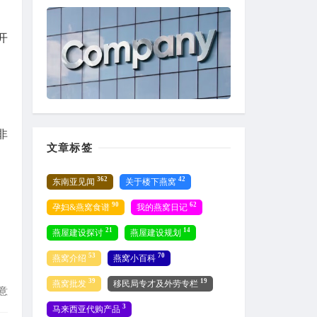
开
非
文章标签
362
42
东南亚见闻
关于楼下燕窝
90
62
孕妇&燕窝食谱
我的燕窝日记
21
14
燕屋建设探讨
燕屋建设规划
53
70
燕窝介绍
燕窝小百科
39
19
燕窝批发
移民局专才及外劳专栏
意
3
马来西亚代购产品