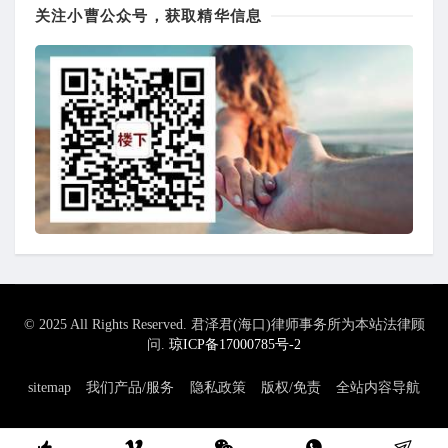
关注小曹公众号，获取精华信息
© 2025 All Rights Reserved. 君泽君(海口)律师事务所为本站法律顾
问.
琼ICP备17000785号-2
sitemap
我们产品/服务
隐私政策
版权/免责
全站内容导航