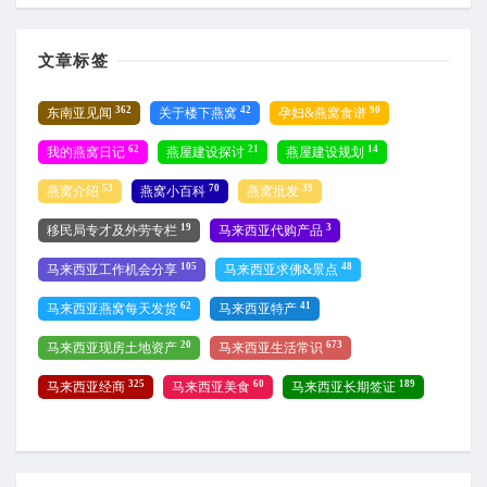
文章标签
362
42
90
东南亚见闻
关于楼下燕窝
孕妇&燕窝食谱
62
21
14
我的燕窝日记
燕屋建设探讨
燕屋建设规划
53
70
39
燕窝介绍
燕窝小百科
燕窝批发
19
3
移民局专才及外劳专栏
马来西亚代购产品
105
48
马来西亚工作机会分享
马来西亚求佛&景点
62
41
马来西亚燕窝每天发货
马来西亚特产
20
673
马来西亚现房土地资产
马来西亚生活常识
325
60
189
马来西亚经商
马来西亚美食
马来西亚长期签证