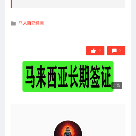
发
马来西亚经商
布
在
0
0
广告