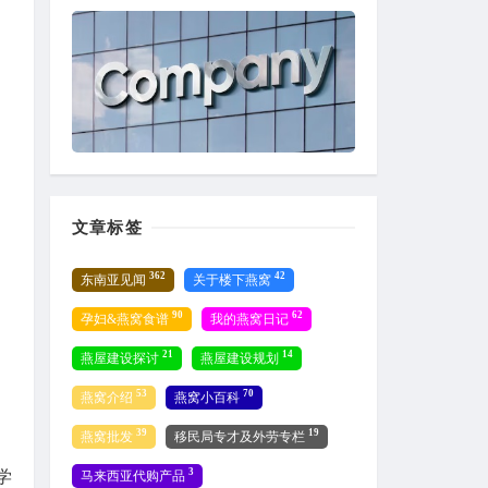
文章标签
362
42
东南亚见闻
关于楼下燕窝
90
62
孕妇&燕窝食谱
我的燕窝日记
21
14
燕屋建设探讨
燕屋建设规划
53
70
燕窝介绍
燕窝小百科
39
19
燕窝批发
移民局专才及外劳专栏
3
学
马来西亚代购产品