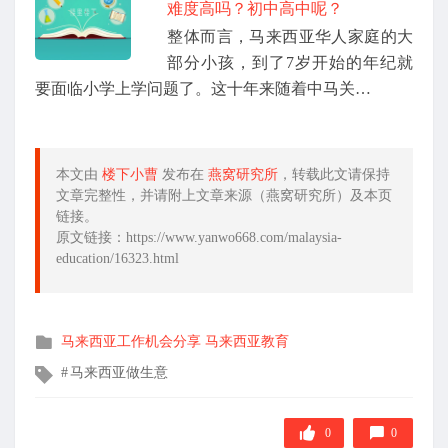
难度高吗？初中高中呢？
整体而言，马来西亚华人家庭的大
部分小孩，到了7岁开始的年纪就
要面临小学上学问题了。这十年来随着中马关…
本文由
楼下小曹
发布在
燕窝研究所
，转载此文请保持
文章完整性，并请附上文章来源（燕窝研究所）及本页
链接。
原文链接：https://www.yanwo668.com/malaysia-
education/16323.html
发
马来西亚工作机会分享
马来西亚教育
布
文
马来西亚做生意
在
章
标
签
0
0