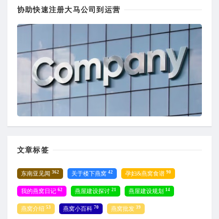
协助快速注册大马公司到运营
文章标签
362
42
90
东南亚见闻
关于楼下燕窝
孕妇&燕窝食谱
62
21
14
我的燕窝日记
燕屋建设探讨
燕屋建设规划
53
70
39
燕窝介绍
燕窝小百科
燕窝批发