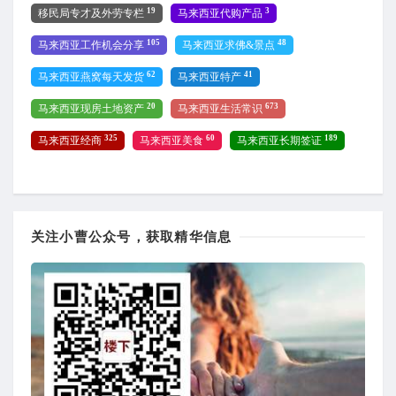
19
3
移民局专才及外劳专栏
马来西亚代购产品
105
48
马来西亚工作机会分享
马来西亚求佛&景点
62
41
马来西亚燕窝每天发货
马来西亚特产
20
673
马来西亚现房土地资产
马来西亚生活常识
325
60
189
马来西亚经商
马来西亚美食
马来西亚长期签证
关注小曹公众号，获取精华信息