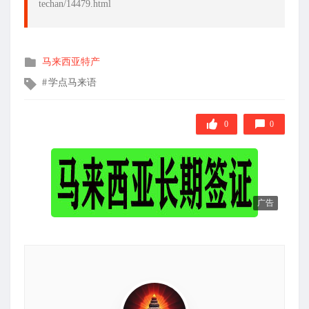
techan/14479.html
发
马来西亚特产
布
文
学点马来语
在
章
标
签
0
0
广告