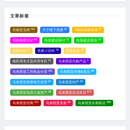
文章标签
362
42
90
东南亚见闻
关于楼下燕窝
孕妇&燕窝食谱
62
21
14
我的燕窝日记
燕屋建设探讨
燕屋建设规划
53
70
39
燕窝介绍
燕窝小百科
燕窝批发
19
3
移民局专才及外劳专栏
马来西亚代购产品
105
48
马来西亚工作机会分享
马来西亚求佛&景点
62
41
马来西亚燕窝每天发货
马来西亚特产
20
673
马来西亚现房土地资产
马来西亚生活常识
325
60
189
马来西亚经商
马来西亚美食
马来西亚长期签证