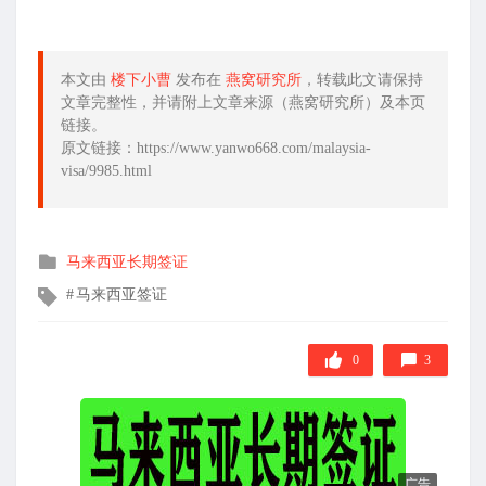
本文由
楼下小曹
发布在
燕窝研究所
，转载此文请保持
文章完整性，并请附上文章来源（燕窝研究所）及本页
链接。
原文链接：https://www.yanwo668.com/malaysia-
visa/9985.html
发
马来西亚长期签证
布
文
马来西亚签证
在
章
标
签
0
3
广告