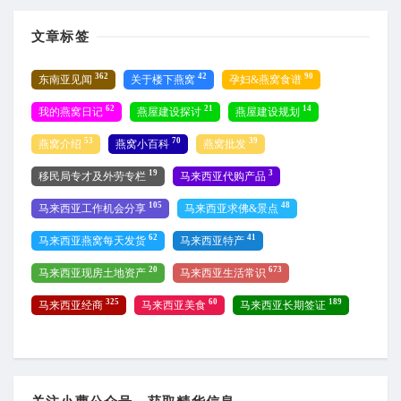
文章标签
362
42
90
东南亚见闻
关于楼下燕窝
孕妇&燕窝食谱
62
21
14
我的燕窝日记
燕屋建设探讨
燕屋建设规划
53
70
39
燕窝介绍
燕窝小百科
燕窝批发
19
3
移民局专才及外劳专栏
马来西亚代购产品
105
48
马来西亚工作机会分享
马来西亚求佛&景点
62
41
马来西亚燕窝每天发货
马来西亚特产
20
673
马来西亚现房土地资产
马来西亚生活常识
325
60
189
马来西亚经商
马来西亚美食
马来西亚长期签证