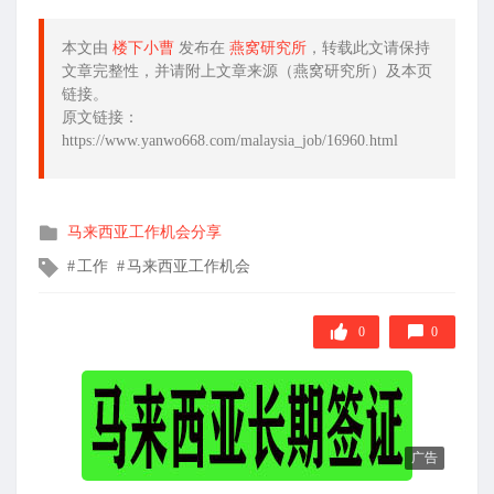
本文由
楼下小曹
发布在
燕窝研究所
，转载此文请保持
文章完整性，并请附上文章来源（燕窝研究所）及本页
链接。
原文链接：
https://www.yanwo668.com/malaysia_job/16960.html
发
马来西亚工作机会分享
布
文
工作
马来西亚工作机会
在
章
标
签
0
0
广告