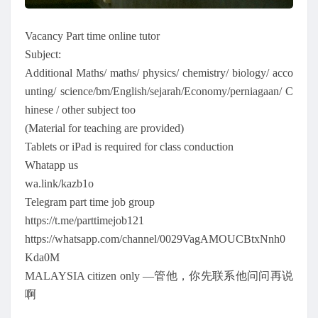
Vacancy Part time online tutor
Subject:
Additional Maths/ maths/ physics/ chemistry/ biology/ acco
unting/ science/bm/English/sejarah/Economy/perniagaan/ C
hinese / other subject too
(Material for teaching are provided)
Tablets or iPad is required for class conduction
Whatapp us
wa.link/kazb1o
Telegram part time job group
https://t.me/parttimejob121
https://whatsapp.com/channel/0029VagAMOUCBtxNnh0
Kda0M
MALAYSIA citizen only —管他，你先联系他问问再说
啊