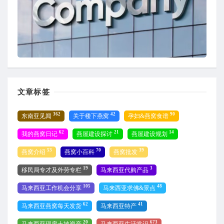
文章标签
362
42
90
东南亚见闻
关于楼下燕窝
孕妇&燕窝食谱
62
21
14
我的燕窝日记
燕屋建设探讨
燕屋建设规划
53
70
39
燕窝介绍
燕窝小百科
燕窝批发
19
3
移民局专才及外劳专栏
马来西亚代购产品
105
48
马来西亚工作机会分享
马来西亚求佛&景点
62
41
马来西亚燕窝每天发货
马来西亚特产
20
673
马来西亚现房土地资产
马来西亚生活常识