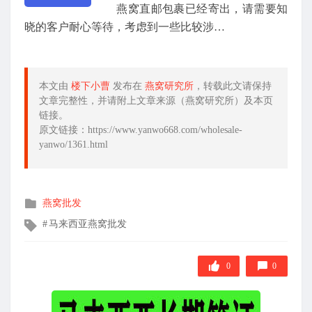
燕窝直邮包裹已经寄出，请需要知
晓的客户耐心等待，考虑到一些比较涉…
本文由
楼下小曹
发布在
燕窝研究所
，转载此文请保持
文章完整性，并请附上文章来源（燕窝研究所）及本页
链接。
原文链接：https://www.yanwo668.com/wholesale-
yanwo/1361.html
发
燕窝批发
布
文
马来西亚燕窝批发
在
章
标
签
0
0