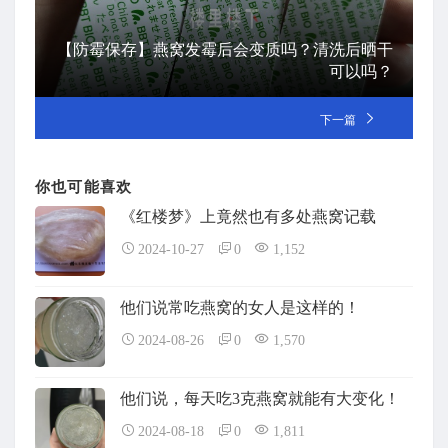
【防霉保存】燕窝发霉后会变质吗？清洗后晒干
可以吗？
下一篇
你也可能喜欢
《红楼梦》上竟然也有多处燕窝记载
2024-10-27
0
1,152
他们说常吃燕窝的女人是这样的！
2024-08-26
0
1,570
他们说，每天吃3克燕窝就能有大变化！
2024-08-18
0
1,811