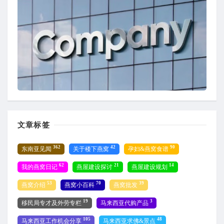
文章标签
362
42
90
东南亚见闻
关于楼下燕窝
孕妇&燕窝食谱
62
21
14
我的燕窝日记
燕屋建设探讨
燕屋建设规划
53
70
39
燕窝介绍
燕窝小百科
燕窝批发
19
3
移民局专才及外劳专栏
马来西亚代购产品
105
48
马来西亚工作机会分享
马来西亚求佛&景点