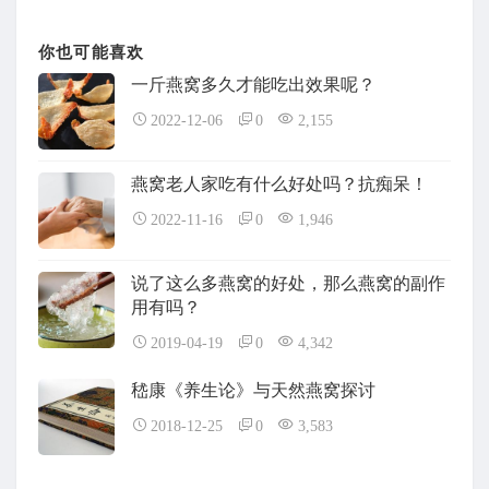
你也可能喜欢
一斤燕窝多久才能吃出效果呢？
2022-12-06
0
2,155
燕窝老人家吃有什么好处吗？抗痴呆！
2022-11-16
0
1,946
说了这么多燕窝的好处，那么燕窝的副作
用有吗？
2019-04-19
0
4,342
嵇康《养生论》与天然燕窝探讨
2018-12-25
0
3,583