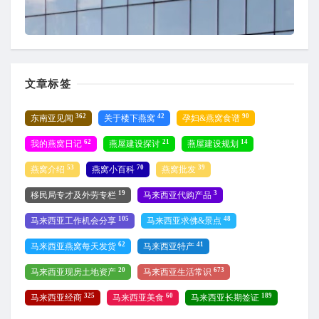
文章标签
362
42
90
东南亚见闻
关于楼下燕窝
孕妇&燕窝食谱
62
21
14
我的燕窝日记
燕屋建设探讨
燕屋建设规划
53
70
39
燕窝介绍
燕窝小百科
燕窝批发
19
3
移民局专才及外劳专栏
马来西亚代购产品
105
48
马来西亚工作机会分享
马来西亚求佛&景点
62
41
马来西亚燕窝每天发货
马来西亚特产
20
673
马来西亚现房土地资产
马来西亚生活常识
325
60
189
马来西亚经商
马来西亚美食
马来西亚长期签证