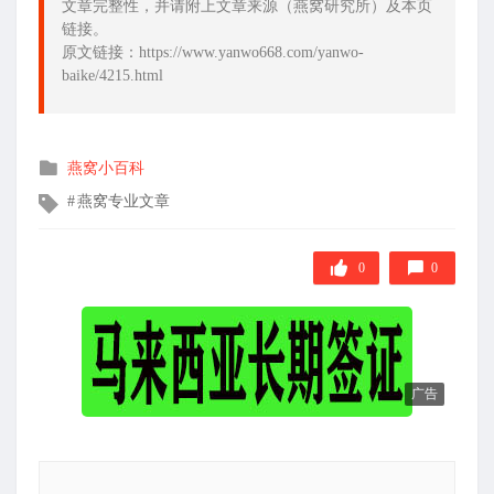
文章完整性，并请附上文章来源（燕窝研究所）及本页
链接。
原文链接：https://www.yanwo668.com/yanwo-
baike/4215.html
发
燕窝小百科
布
文
燕窝专业文章
在
章
标
签
0
0
广告