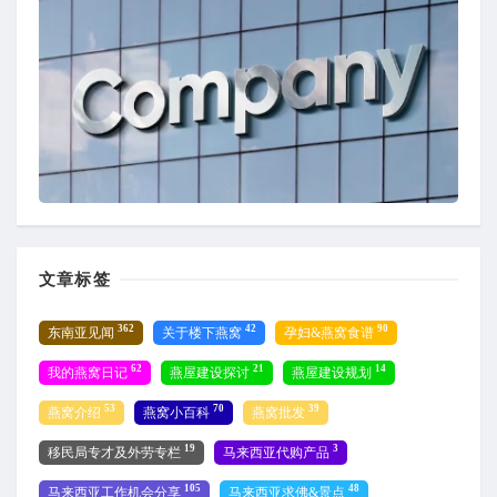
文章标签
362
42
90
东南亚见闻
关于楼下燕窝
孕妇&燕窝食谱
62
21
14
我的燕窝日记
燕屋建设探讨
燕屋建设规划
53
70
39
燕窝介绍
燕窝小百科
燕窝批发
19
3
移民局专才及外劳专栏
马来西亚代购产品
105
48
马来西亚工作机会分享
马来西亚求佛&景点