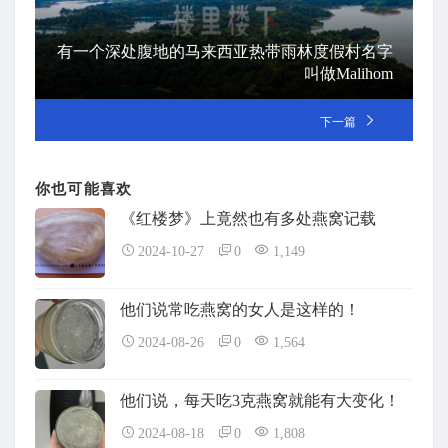
有一个深处腹地的马来西亚热带雨林度假村名字
叫做Malihom
下一篇
你也可能喜欢
《红楼梦》上竟然也有多处燕窝记载
2024-10-27
0
1,149
他们说常吃燕窝的女人是这样的！
2024-08-26
0
1,564
他们说，每天吃3克燕窝就能有大变化！
2024-08-18
0
1,808