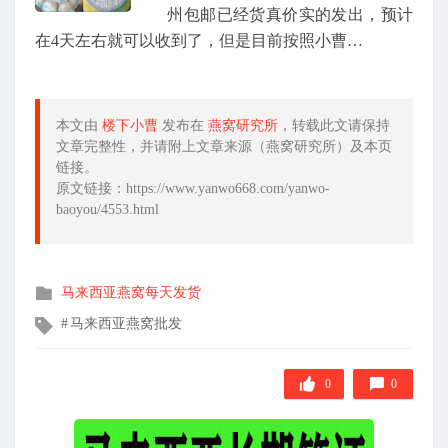
州包邮已经货真价实的发出，预计
在4天左右就可以收到了，但是目前按照小曹…
本文由
楼下小曹
发布在
燕窝研究所
，转载此文请保持
文章完整性，并请附上文章来源（燕窝研究所）及本页
链接。
原文链接：https://www.yanwo668.com/yanwo-
baoyou/4553.html
发
马来西亚燕窝每天发货
布
文
马来西亚燕窝批发
在
章
标
签
0
0