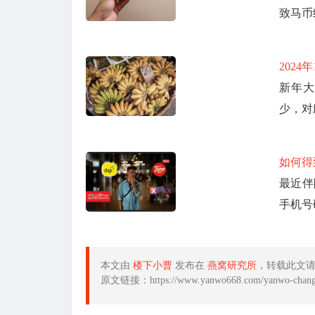
致马币
202
新年大
少，对
如何得
最近伴
手机号
本文由
楼下小曹
发布在
燕窝研究所
，转载此文
原文链接：https://www.yanwo668.com/yanwo-changs