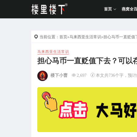
首页
燕窝全
当前位置：
首页
»
马来西亚生活常识
»担心马币一直贬值
马来西亚生活常识
担心马币一直贬值下去？可以
楼下小曹
2,697
本文共736个字，预