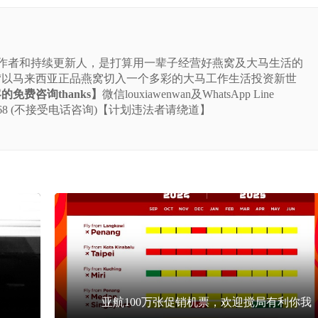
站的作者和持续更新人，是打算用一辈子经营好燕窝及大马生活的
“以马来西亚正品燕窝切入一个多彩的大马工作生活投资新世
免费咨询thanks】
微信louxiawenwan及WhatsApp Line
-5225-668 (不接受电话咨询)【计划违法者请绕道】
亚航100万张促销机票，欢迎搅局有利你我