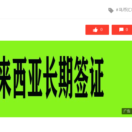
文
马币汇
章
标
签
0
0
广告