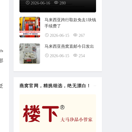
2026-06-16
280
马来西亚跨行取款免去1块钱
手续费了
2026-06-15
267
马来西亚燕窝直邮今日发出
户
2026-06-15
254
那
燕窝官网，精挑细选，绝无漂白！
贬
、