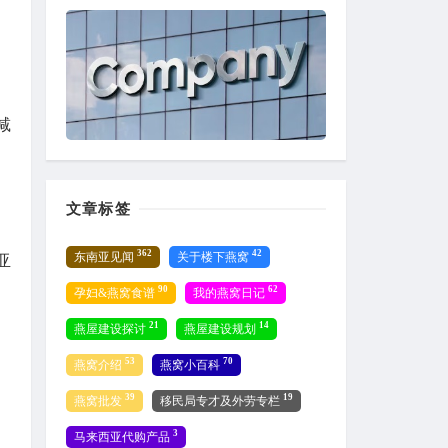
减
文章标签
362
42
东南亚见闻
关于楼下燕窝
亚
90
62
孕妇&燕窝食谱
我的燕窝日记
21
14
燕屋建设探讨
燕屋建设规划
53
70
燕窝介绍
燕窝小百科
39
19
燕窝批发
移民局专才及外劳专栏
3
马来西亚代购产品