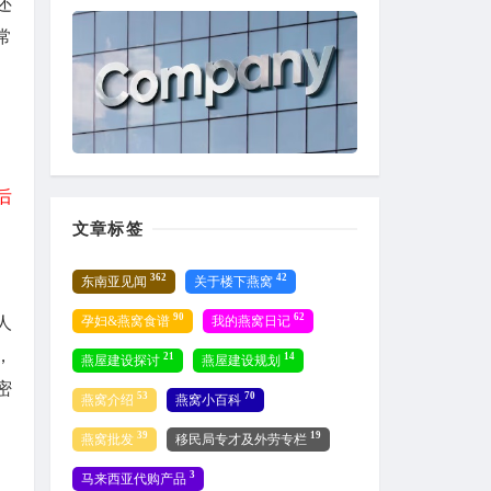
还
常
后
文章标签
362
42
东南亚见闻
关于楼下燕窝
90
62
孕妇&燕窝食谱
我的燕窝日记
人
，
21
14
燕屋建设探讨
燕屋建设规划
密
53
70
燕窝介绍
燕窝小百科
39
19
燕窝批发
移民局专才及外劳专栏
3
马来西亚代购产品