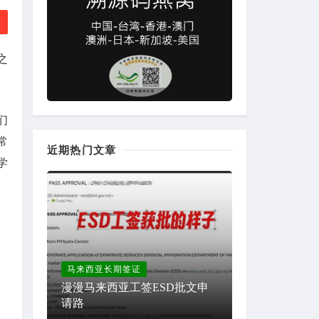
之
们
常
近期热门文章
学
马来西亚长期签证
漫漫马来西亚工签ESD批文申
请路