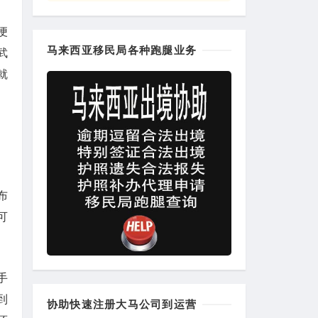
便
马来西亚移民局各种跑腿业务
武
就
布
可
手
到
协助快速注册大马公司到运营