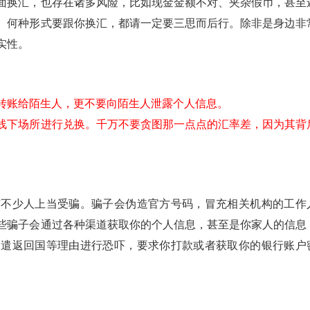
面换汇，也存在诸多风险，比如现金金额不对、夹杂假币，甚至
、何种形式要跟你换汇，都请一定要三思而后行。除非是身边非
实性。
意转账给陌生人，更不要向陌生人泄露个人信息。
的线下场所进行兑换。千万不要贪图那一点点的汇率差，因为其背
有不少人上当受骗。骗子会伪造官方号码，冒充相关机构的工作
些骗子会通过各种渠道获取你的个人信息，甚至是你家人的信息
被遣返回国等理由进行恐吓，要求你打款或者获取你的银行账户