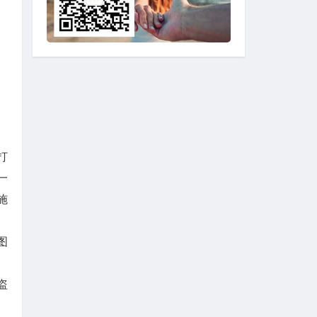
、
打
一
施
图
盗