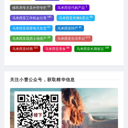
19
3
移民局专才及外劳专栏
马来西亚代购产品
105
48
马来西亚工作机会分享
马来西亚求佛&景点
62
41
马来西亚燕窝每天发货
马来西亚特产
20
673
马来西亚现房土地资产
马来西亚生活常识
325
60
189
马来西亚经商
马来西亚美食
马来西亚长期签证
关注小曹公众号，获取精华信息