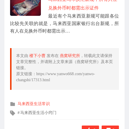
兑换外币时都需出示证件
最近有个马来西亚新规可能跟各位
比较先关联的就是，马来西亚国家银行出台新规，所
有人在兑换外币时都需出示…
本文由
楼下小曹
发布在
燕窝研究所
，转载此文请保持
文章完整性，并请附上文章来源（燕窝研究所）及本页
链接。
原文链接：https://www.yanwo668.com/yanwo-
changshi/17313.html
发
马来西亚生活常识
布
文
马来西亚生活小窍门
在
章
标
签