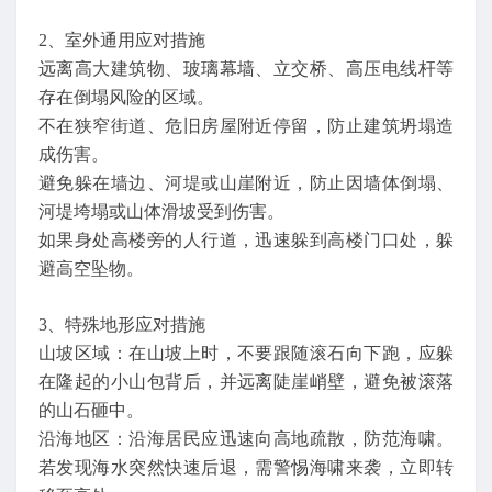
2、室外通用应对措施
远离高大建筑物、玻璃幕墙、立交桥、高压电线杆等
存在倒塌风险的区域。
不在狭窄街道、危旧房屋附近停留，防止建筑坍塌造
成伤害。
避免躲在墙边、河堤或山崖附近，防止因墙体倒塌、
河堤垮塌或山体滑坡受到伤害。
如果身处高楼旁的人行道，迅速躲到高楼门口处，躲
避高空坠物。
3、特殊地形应对措施
山坡区域：在山坡上时，不要跟随滚石向下跑，应躲
在隆起的小山包背后，并远离陡崖峭壁，避免被滚落
的山石砸中。
沿海地区：沿海居民应迅速向高地疏散，防范海啸。
若发现海水突然快速后退，需警惕海啸来袭，立即转