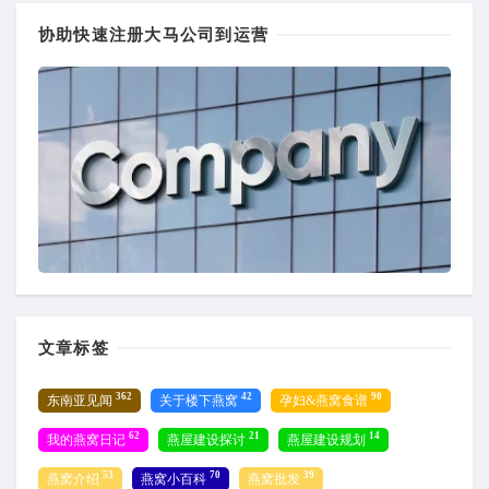
协助快速注册大马公司到运营
文章标签
362
42
90
东南亚见闻
关于楼下燕窝
孕妇&燕窝食谱
62
21
14
我的燕窝日记
燕屋建设探讨
燕屋建设规划
53
70
39
燕窝介绍
燕窝小百科
燕窝批发