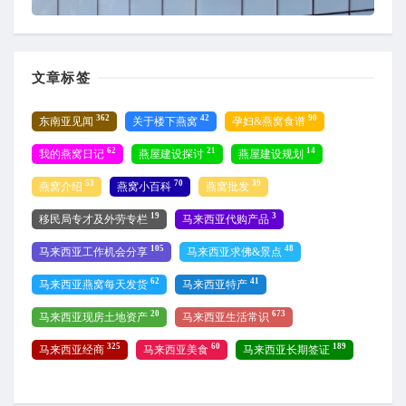
文章标签
362
42
90
东南亚见闻
关于楼下燕窝
孕妇&燕窝食谱
62
21
14
我的燕窝日记
燕屋建设探讨
燕屋建设规划
53
70
39
燕窝介绍
燕窝小百科
燕窝批发
19
3
移民局专才及外劳专栏
马来西亚代购产品
105
48
马来西亚工作机会分享
马来西亚求佛&景点
62
41
马来西亚燕窝每天发货
马来西亚特产
20
673
马来西亚现房土地资产
马来西亚生活常识
325
60
189
马来西亚经商
马来西亚美食
马来西亚长期签证