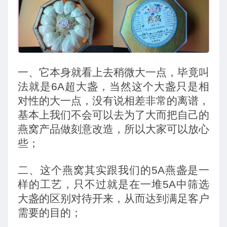
一、
它本身就看上去稍微大一点，毕竟叫
法就是
6A
超大盏，当然这个大盏只是相
对性的大一点，没有说相差非常的离谱，
基本上我们不会可以去为了大而把自己的
燕窝产品做刻意改造，所以大家可以放心
些；
二、
这个燕窝其实跟我们的
5A
燕盏是一
样的工艺，只不过就是在一堆
5A
中筛选
大盏的区别对待开来，从而达到满足客户
需要的目的；