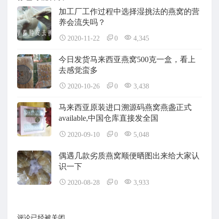
加工厂工作过程中选择湿挑法的燕窝的营
养会流失吗？
2020-11-22
0
4,345
今日发货马来西亚燕窝500克一盒，看上
去感觉蛮多
2020-10-26
0
3,438
马来西亚原装进口溯源码燕窝燕盏正式
available,中国仓库直接发全国
2020-09-10
0
5,048
偶遇几款劣质燕窝顺便晒图出来给大家认
识一下
2020-08-28
0
3,933
评论已经被关闭。