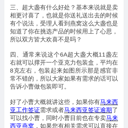
三、
超大盏有什么好处？基本来说就是卖
相更讨喜了，也就是你送礼送出去的时候
有个说法，受理人看到燕窝这么大盏也是
知道了你在挑选产品的时候用上了心思，
所以双方皆大欢喜不是吗？
四、
通常来说这个
6A
超大盏大概
11
盏左
右就可以撑开一个亚克力包装盒，平均在
8
克左右，包装起来如图所示那是感官非
常不错的，所以大家如果有需求的话可以
告诉小曹做包装即可。
好了小曹大概就讲这些，如果
你有
马来西
亚工作签证
需求或者
马来西亚签证逾期
了
可以找小曹，同时小曹目前也在专卖
马来
西亚燕窝
，如果您有相关需求可以直接在