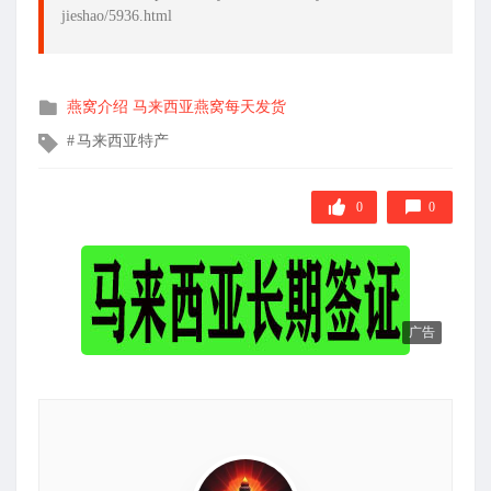
jieshao/5936.html
发
燕窝介绍
马来西亚燕窝每天发货
布
文
马来西亚特产
在
章
标
签
0
0
广告