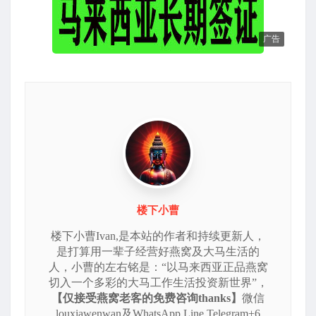
广告
楼下小曹
楼下小曹Ivan,是本站的作者和持续更新人，
是打算用一辈子经营好燕窝及大马生活的
人，小曹的左右铭是：“以马来西亚正品燕窝
切入一个多彩的大马工作生活投资新世界”，
【仅接受燕窝老客的免费咨询thanks】
微信
louxiawenwan及WhatsApp Line Telegram+6