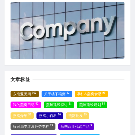
文章标签
362
42
90
东南亚见闻
关于楼下燕窝
孕妇&燕窝食谱
62
21
14
我的燕窝日记
燕屋建设探讨
燕屋建设规划
53
70
39
燕窝介绍
燕窝小百科
燕窝批发
19
3
移民局专才及外劳专栏
马来西亚代购产品