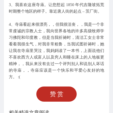
3、我喜欢这座寺庙。让您想起 1850 年代吉隆坡拓荒
时期整个地区的样子。靠近唐人街的起点 – 茨厂街。
4、寺庙看起来很漂亮，，但我很沮丧，，我是一个非
常虔诚的宗教人士，我向世界各地的许多高级牧师学
习佛陀和印度教，但是当我祈祷时，清洁工女士非常
看着我很生气，对我非常粗鲁，当我试图祈祷时，她
让我在寺庙里哭泣，我妈妈读了一本书，上面说他们
不喜欢西方人或富人以及穷人和睡在床上的人地板更
精神，，我从来没有去过一个评判别人和说别人坏话
的寺庙，，寺庙应该是一个快乐和平爱心友好的地
方。 :(
赞赏
相关精选文章阅读