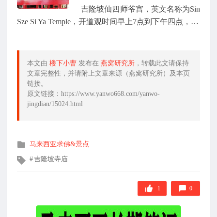
吉隆坡仙四师爷宫，英文名称为Sin
Sze Si Ya Temple，开道观时间早上7点到下午四点，…
本文由
楼下小曹
发布在
燕窝研究所
，转载此文请保持
文章完整性，并请附上文章来源（燕窝研究所）及本页
链接。
原文链接：https://www.yanwo668.com/yanwo-
jingdian/15024.html
发
马来西亚求佛&景点
布
文
吉隆坡寺庙
在
章
标
签
1
0