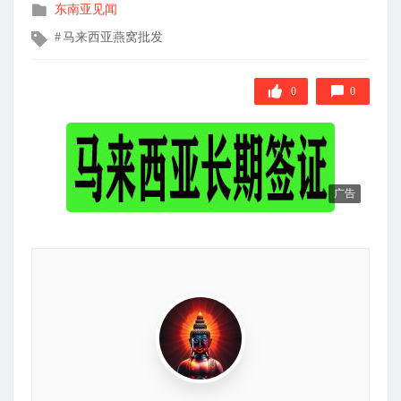
发
东南亚见闻
布
文
马来西亚燕窝批发
在
章
标
签
0
0
广告