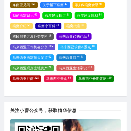
362
42
90
东南亚见闻
关于楼下燕窝
孕妇&燕窝食谱
62
21
14
我的燕窝日记
燕屋建设探讨
燕屋建设规划
53
70
39
燕窝介绍
燕窝小百科
燕窝批发
19
3
移民局专才及外劳专栏
马来西亚代购产品
105
48
马来西亚工作机会分享
马来西亚求佛&景点
62
41
马来西亚燕窝每天发货
马来西亚特产
20
673
马来西亚现房土地资产
马来西亚生活常识
325
60
189
马来西亚经商
马来西亚美食
马来西亚长期签证
关注小曹公众号，获取精华信息