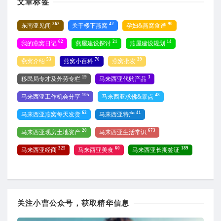
文章标签
362
42
90
东南亚见闻
关于楼下燕窝
孕妇&燕窝食谱
62
21
14
我的燕窝日记
燕屋建设探讨
燕屋建设规划
53
70
39
燕窝介绍
燕窝小百科
燕窝批发
19
3
移民局专才及外劳专栏
马来西亚代购产品
105
48
马来西亚工作机会分享
马来西亚求佛&景点
62
41
马来西亚燕窝每天发货
马来西亚特产
20
673
马来西亚现房土地资产
马来西亚生活常识
325
60
189
马来西亚经商
马来西亚美食
马来西亚长期签证
关注小曹公众号，获取精华信息