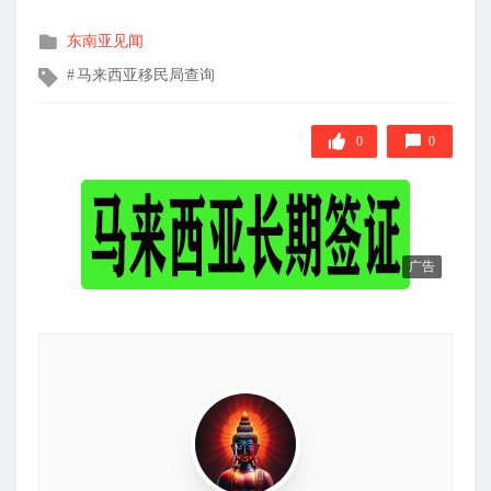
发
东南亚见闻
布
文
马来西亚移民局查询
在
章
标
签
0
0
广告