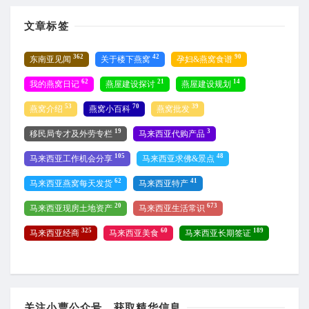
文章标签
362
42
90
东南亚见闻
关于楼下燕窝
孕妇&燕窝食谱
62
21
14
我的燕窝日记
燕屋建设探讨
燕屋建设规划
53
70
39
燕窝介绍
燕窝小百科
燕窝批发
19
3
移民局专才及外劳专栏
马来西亚代购产品
105
48
马来西亚工作机会分享
马来西亚求佛&景点
62
41
马来西亚燕窝每天发货
马来西亚特产
20
673
马来西亚现房土地资产
马来西亚生活常识
325
60
189
马来西亚经商
马来西亚美食
马来西亚长期签证
关注小曹公众号，获取精华信息