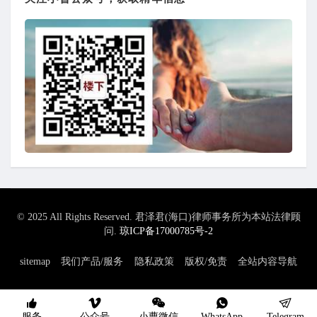
© 2025 All Rights Reserved. 君泽君(海口)律师事务所为本站法律顾
问.
琼ICP备17000785号-2
sitemap
我们产品/服务
隐私政策
版权/免责
全站内容导航
服务
公众号
小曹微信
WhatsApp
Telegram