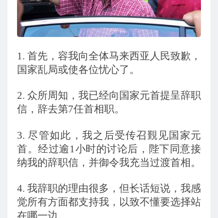
1.
首先，容我向全体马来西亚人民致歉，
国家乱局或使各位忧心了。
2.
众所周知，我已经向国家元首提呈辞职
信，辞去第7任首相职。
3.
尽管如此，我之后受传召覲见国家元
首。经过逾1小时的讨论后，陛下同意接
纳我的辞职信，并御令我充当过渡首相。
4.
我辞职的理由很多，但长话短说，我感
觉所有方面都支持我，以致不懂要选择站
在哪一边。