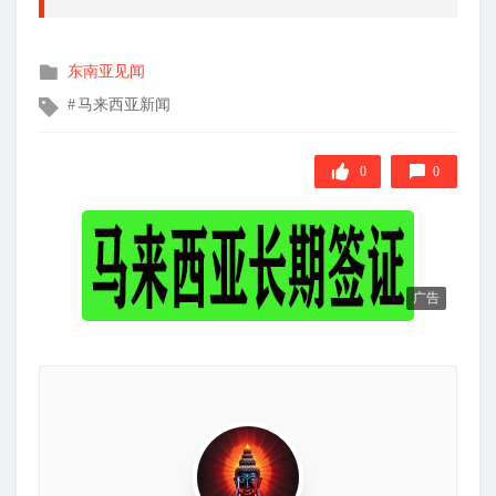
发
东南亚见闻
布
文
马来西亚新闻
在
章
标
签
0
0
广告