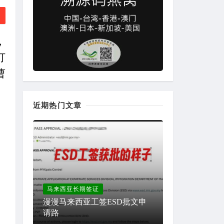
，
打
曹
近期热门文章
马来西亚长期签证
漫漫马来西亚工签ESD批文申
请路