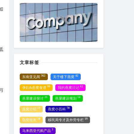
如
低
文章标签
362
42
东南亚见闻
关于楼下燕窝
90
62
孕妇&燕窝食谱
我的燕窝日记
与
21
14
燕屋建设探讨
燕屋建设规划
53
70
燕窝介绍
燕窝小百科
39
19
燕窝批发
移民局专才及外劳专栏
3
马来西亚代购产品