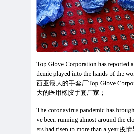
Top Glove Corporation has reported a 
demic played into the hands of the wor
西亚最大的手套厂Top Glove C
大的医用橡胶手套厂家；
The coronavirus pandemic has brought
ve been running almost around the cl
ers had risen to more than a year.
疫情