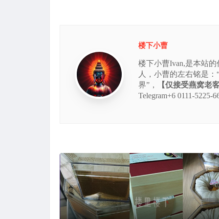
楼下小曹
楼下小曹Ivan,是本
人，小曹的左右铭是：
界”，
【仅接受燕窝老客的
Telegram+6 0111