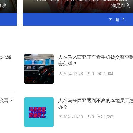
查收
满足可入
下一篇
码怎么激
人在马来西亚开车看手机被交警查
会怎样？
2024-12-28
0
1,984
么写？
人在马来西亚遇到不爽的本地员工
办？
2024-11-20
0
1,592