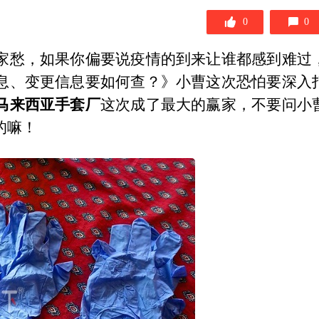
0
0
家愁，如果你偏要说疫情的到来让谁都感到难过
息、变更信息要如何查？》小曹这次恐怕要深入
马来西亚手套厂
这次成了最大的赢家，不要问小
的嘛！