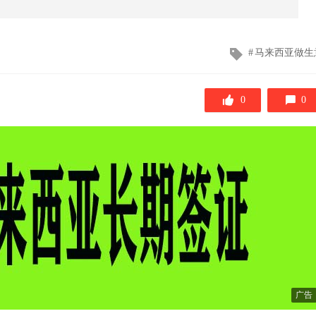
文
马来西亚做生
章
标
签
0
0
广告