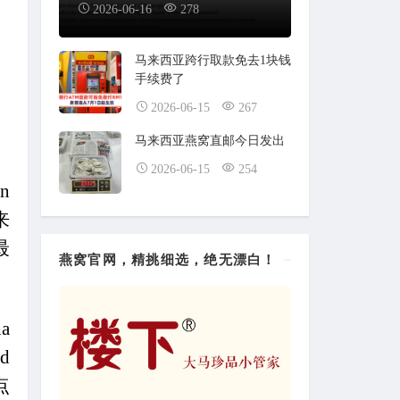
2026-06-16
278
马来西亚跨行取款免去1块钱
手续费了
2026-06-15
267
马来西亚燕窝直邮今日发出
2026-06-15
254
an
来
最
燕窝官网，精挑细选，绝无漂白！
ha
rd
点