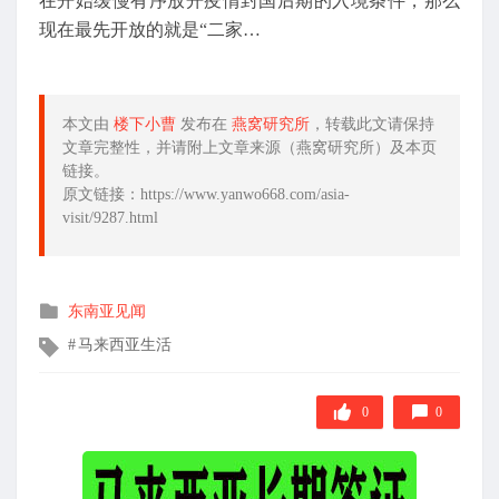
在开始缓慢有序放开疫情封国后期的入境条件，那么
现在最先开放的就是“二家…
本文由
楼下小曹
发布在
燕窝研究所
，转载此文请保持
文章完整性，并请附上文章来源（燕窝研究所）及本页
链接。
原文链接：https://www.yanwo668.com/asia-
visit/9287.html
发
东南亚见闻
布
文
马来西亚生活
在
章
标
签
0
0