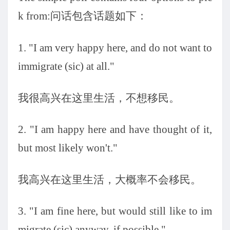
k from:
问话包含话题如下：
1. "I am very happy here, and do not want to
immigrate (sic) at all."
我很高兴在这里生活，不想移民。
2. "I am happy here and have thought of it,
but most likely won't."
我高兴在这里生活，大概率不会移民。
3. "I am fine here, but would still like to im
migrate (sic) anyway, if possible."