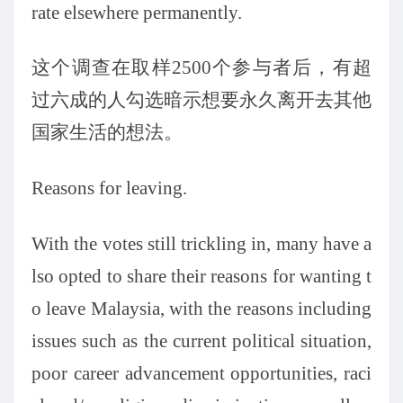
rate elsewhere permanently.
这个调查在取样
2500个参与者后，有超
过六成的人勾选暗示想要永久离开去其他
国家生活的想法。
Reasons for leaving.
With the votes still trickling in, many have a
lso opted to share their reasons for wanting t
o leave Malaysia, with the reasons including
issues such as the current political situation,
poor career advancement opportunities, raci