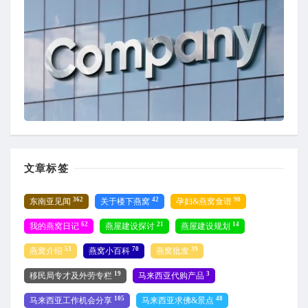
文章标签
362
42
90
东南亚见闻
关于楼下燕窝
孕妇&燕窝食谱
62
21
14
我的燕窝日记
燕屋建设探讨
燕屋建设规划
53
70
39
燕窝介绍
燕窝小百科
燕窝批发
19
3
移民局专才及外劳专栏
马来西亚代购产品
105
48
马来西亚工作机会分享
马来西亚求佛&景点