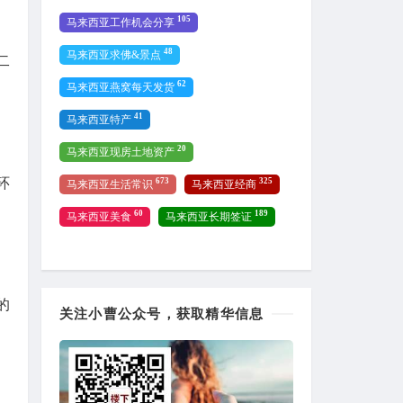
105
马来西亚工作机会分享
48
马来西亚求佛&景点
二
62
马来西亚燕窝每天发货
41
马来西亚特产
20
马来西亚现房土地资产
环
673
325
马来西亚生活常识
马来西亚经商
60
189
马来西亚美食
马来西亚长期签证
的
关注小曹公众号，获取精华信息