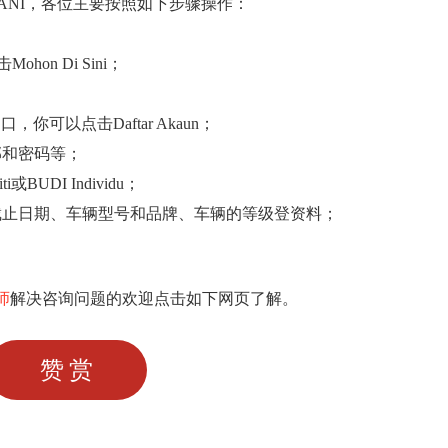
DANI，各位主要按照如下步骤操作：
击Mohon Di Sini；
你可以点击Daftar Akaun；
邮和密码等；
BUDI Individu；
截止日期、车辆型号和品牌、车辆的等级登资料；
师
解决咨询问题的欢迎点击如下网页了解。
赞赏