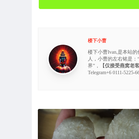
楼下小曹
楼下小曹Ivan,是本
人，小曹的左右铭是：
界”，
【仅接受燕窝老客的
Telegram+6 0111