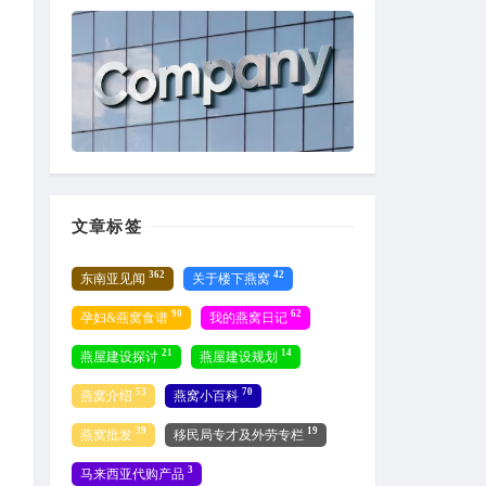
文章标签
362
42
东南亚见闻
关于楼下燕窝
90
62
孕妇&燕窝食谱
我的燕窝日记
21
14
燕屋建设探讨
燕屋建设规划
53
70
燕窝介绍
燕窝小百科
39
19
燕窝批发
移民局专才及外劳专栏
3
马来西亚代购产品