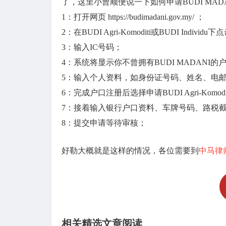
了，这里小曹顺便说一下如何申请BUDI MA
1：打开网页 https://budimadani.gov.my/ ；
2：在BUDI Agri-Komoditi或BUDI Individu下点
3：输入IC号码；
4：系统将显示你不曾拥有BUDI MADANI的户口，
5：输入个人资料，如身份证号码、姓名、电
6：完成户口注册后选择申请BUDI Agri-Komoditi或
7：接着输入银行户口资料、车牌号码、路税
8：提交申请等待审核；
好勒大概就是这样的情况，各位需要到
中马律
相关精选文章阅读