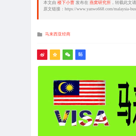
本文由
楼下小曹
发布在
燕窝研究所
，转载此文
原文链接：https://www.yanwo668.com/malaysia-busin
发
马来西亚经商
布
在