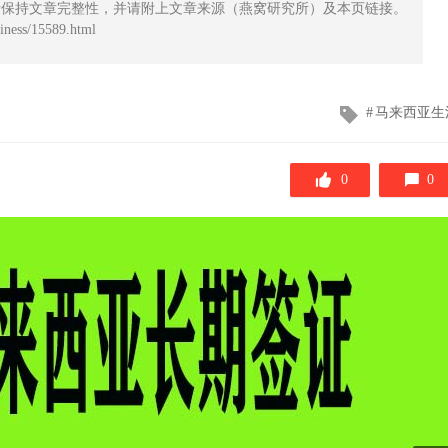
请保持文章完整性，并请附上文章来源（燕窝研究所）及本页链接。
ess/15589.html
文
马来西亚生
章
标
签
0
0