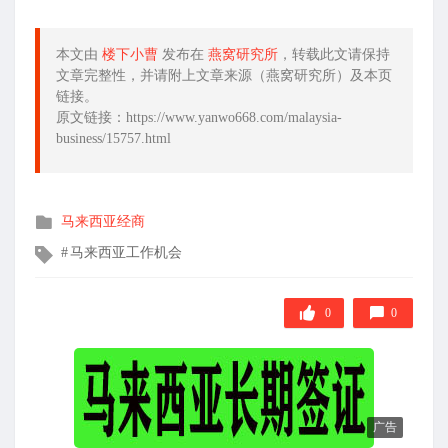
本文由
楼下小曹
发布在
燕窝研究所
，转载此文请保持
文章完整性，并请附上文章来源（燕窝研究所）及本页
链接。
原文链接：https://www.yanwo668.com/malaysia-
business/15757.html
发
马来西亚经商
布
文
马来西亚工作机会
在
章
标
签
0
0
广告