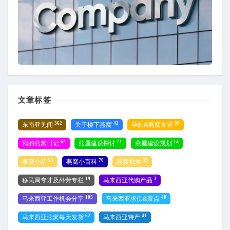
文章标签
362
42
90
东南亚见闻
关于楼下燕窝
孕妇&燕窝食谱
62
21
14
我的燕窝日记
燕屋建设探讨
燕屋建设规划
53
70
39
燕窝介绍
燕窝小百科
燕窝批发
19
3
移民局专才及外劳专栏
马来西亚代购产品
105
48
马来西亚工作机会分享
马来西亚求佛&景点
62
41
马来西亚燕窝每天发货
马来西亚特产