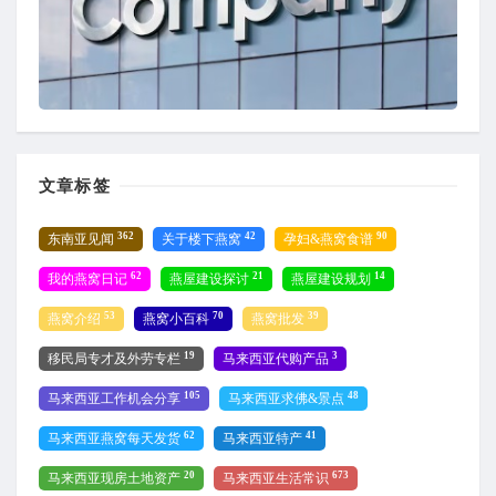
文章标签
362
42
90
东南亚见闻
关于楼下燕窝
孕妇&燕窝食谱
62
21
14
我的燕窝日记
燕屋建设探讨
燕屋建设规划
53
70
39
燕窝介绍
燕窝小百科
燕窝批发
19
3
移民局专才及外劳专栏
马来西亚代购产品
105
48
马来西亚工作机会分享
马来西亚求佛&景点
62
41
马来西亚燕窝每天发货
马来西亚特产
20
673
马来西亚现房土地资产
马来西亚生活常识