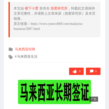
本文由
楼下小曹
发布在
燕窝研究所
，转载此文请保持
文章完整性，并请附上文章来源（燕窝研究所）及本页
链接。
原文链接：https://www.yanwo668.com/malaysia-
business/5897.html
发
马来西亚经商
布
文
马来西亚生活
在
章
标
签
0
0
广告