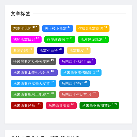
文章标签
362
42
90
东南亚见闻
关于楼下燕窝
孕妇&燕窝食谱
62
21
14
我的燕窝日记
燕屋建设探讨
燕屋建设规划
53
70
39
燕窝介绍
燕窝小百科
燕窝批发
19
3
移民局专才及外劳专栏
马来西亚代购产品
105
48
马来西亚工作机会分享
马来西亚求佛&景点
62
41
马来西亚燕窝每天发货
马来西亚特产
20
673
马来西亚现房土地资产
马来西亚生活常识
325
60
189
马来西亚经商
马来西亚美食
马来西亚长期签证