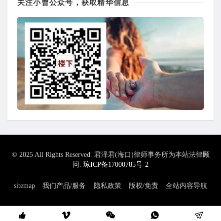
关注小曹公众号，获取精华信息
© 2025 All Rights Reserved. 君泽君(海口)律师事务所为本站法律顾
问.
琼ICP备17000785号-2
sitemap
我们产品/服务
隐私政策
版权/免责
全站内容导航