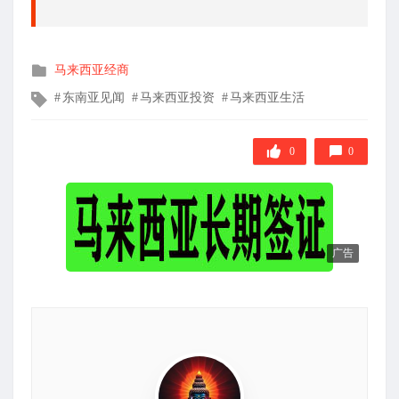
发
马来西亚经商
布
文
东南亚见闻
马来西亚投资
马来西亚生活
在
章
标
签
0
0
广告