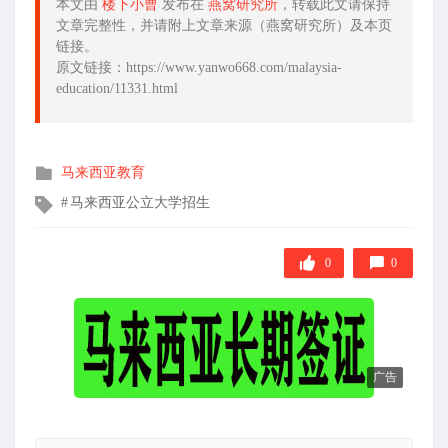
本文由
楼下小曹
发布在
燕窝研究所
，转载此文请保持
文章完整性，并请附上文章来源（燕窝研究所）及本页
链接。
原文链接：https://www.yanwo668.com/malaysia-
education/11331.html
发
马来西亚教育
布
文
马来西亚公立大学招生
在
章
标
签
0
0
广告