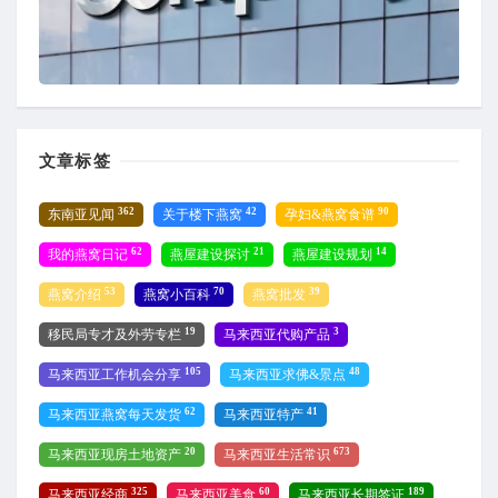
文章标签
362
42
90
东南亚见闻
关于楼下燕窝
孕妇&燕窝食谱
62
21
14
我的燕窝日记
燕屋建设探讨
燕屋建设规划
53
70
39
燕窝介绍
燕窝小百科
燕窝批发
19
3
移民局专才及外劳专栏
马来西亚代购产品
105
48
马来西亚工作机会分享
马来西亚求佛&景点
62
41
马来西亚燕窝每天发货
马来西亚特产
20
673
马来西亚现房土地资产
马来西亚生活常识
325
60
189
马来西亚经商
马来西亚美食
马来西亚长期签证