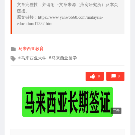
文章完整性，并请附上文章来源（燕窝研究所）及本页
链接。
原文链接：https://www.yanwo668.com/malaysia-
education/11337.html
发
马来西亚教育
布
文
马来西亚大学
马来西亚留学
在
章
标
签
0
0
广告