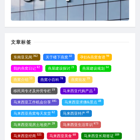
文章标签
362
42
90
东南亚见闻
关于楼下燕窝
孕妇&燕窝食谱
62
21
14
我的燕窝日记
燕屋建设探讨
燕屋建设规划
53
70
39
燕窝介绍
燕窝小百科
燕窝批发
19
3
移民局专才及外劳专栏
马来西亚代购产品
105
48
马来西亚工作机会分享
马来西亚求佛&景点
62
41
马来西亚燕窝每天发货
马来西亚特产
20
673
马来西亚现房土地资产
马来西亚生活常识
325
60
189
马来西亚经商
马来西亚美食
马来西亚长期签证