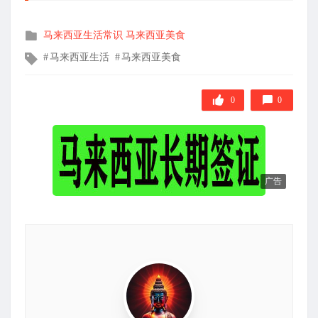
发
马来西亚生活常识
马来西亚美食
布
文
马来西亚生活
马来西亚美食
在
章
标
签
0
0
广告