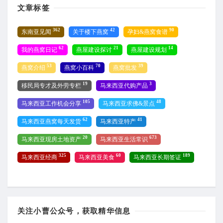
文章标签
362
42
90
东南亚见闻
关于楼下燕窝
孕妇&燕窝食谱
62
21
14
我的燕窝日记
燕屋建设探讨
燕屋建设规划
53
70
39
燕窝介绍
燕窝小百科
燕窝批发
19
3
移民局专才及外劳专栏
马来西亚代购产品
105
48
马来西亚工作机会分享
马来西亚求佛&景点
62
41
马来西亚燕窝每天发货
马来西亚特产
20
673
马来西亚现房土地资产
马来西亚生活常识
325
60
189
马来西亚经商
马来西亚美食
马来西亚长期签证
关注小曹公众号，获取精华信息