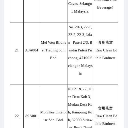
Caves, Selango
Beverage）
r, Malaysia.
No. 20-3, 22-1,
22-2, 22-3, Jala
Mei Wen Birdne
n Puteri 2/3, B
食用燕窝
21
A0A004
st Trading Sdn.
andar Puteri Pu
Raw Clean Ed
Bhd.
chong, 47100 S
ible Birdnest
elangor, Malays
ia
NO.21 & 22, Jal
an Desa Koh 3,
Medan Desa Ko
食用燕窝
Moh Kee Enterpr
h, Kampung Ko
22
89A001
Raw Clean Ed
ise Sdn. Bhd.
h, 32000 Sitiaw
ible Birdnest
an, Perak Darul