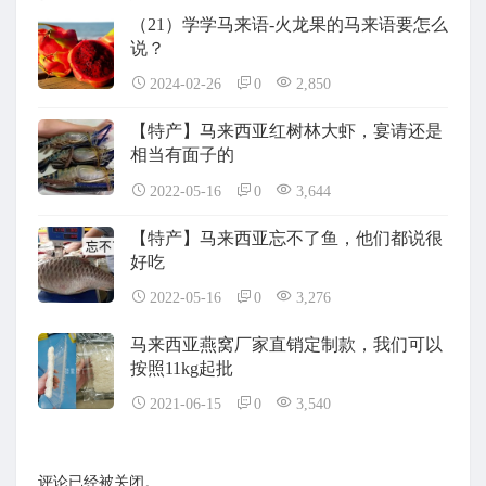
（21）学学马来语-火龙果的马来语要怎么
说？
2024-02-26
0
2,850
【特产】马来西亚红树林大虾，宴请还是
相当有面子的
2022-05-16
0
3,644
【特产】马来西亚忘不了鱼，他们都说很
好吃
2022-05-16
0
3,276
马来西亚燕窝厂家直销定制款，我们可以
按照11kg起批
2021-06-15
0
3,540
评论已经被关闭。