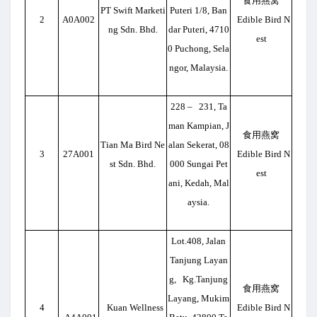
食用燕窝
PT Swift Marketi
Puteri 1/8, Ban
2
A0A002
Edible Bird N
ng Sdn. Bhd.
dar Puteri, 4710
est
0 Puchong, Sela
ngor, Malaysia.
228
– 231, Ta
man Kampian, J
食用燕窝
Tian Ma Bird Ne
alan Sekerat, 08
3
27A001
Edible Bird N
st Sdn. Bhd.
000 Sungai Pet
est
ani, Kedah, Mal
aysia.
Lot.408, Jalan
Tanjung Layan
g, Kg.Tanjung
食用燕窝
Layang, Mukim
4
Kuan Wellness
Edible Bird N