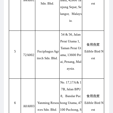
A4A001
Batu, 42800 Ta
Sdn. Bhd.
est
njung Sepat, Se
langor, Malays
ia.
54 & 56, Jalan
Perai Utama 1,
食用燕窝
Taman Perai Ut
5
Fuciphagus Agr
Edible Bird N
72A002
ama, 13600 Per
itech Sdn. Bhd.
est
ai, Penang, Mal
aysia.
No. 17,17A & 1
7B, Jalan BPU
8, Bandar Puc
食用燕窝
6
Yanming Resou
hong Utama, 47
Edible Bird N
A0A003
rces Sdn. Bhd.
100 Puchong, S
est