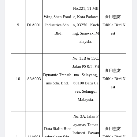
No.221, 11 Mil
Wing Shen Food
e, Kota Padawa
食用燕窝
9
D1A001
Industries Sdn.
n, 93250 Kuch
Edible Bird N
Bhd.
ing, Sarawak, M
est
alaysia.
No. 15B & 15C,
Jalan PS 9/2, Pri
食用燕窝
Dynamic Transfo
ma Selayang,
10
A3A003
Edible Bird N
rms Sdn. Bhd.
68100 Batu Ca
est
ves, Selangor,
Malaysia.
No. 3A, Jalan P
ayamas, Taman
Duta Sialin Biot
食用燕窝
Industri Payam
11
14A001
echnology Sdn.
Edible Bird N