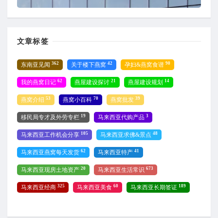
文章标签
362
42
90
东南亚见闻
关于楼下燕窝
孕妇&燕窝食谱
62
21
14
我的燕窝日记
燕屋建设探讨
燕屋建设规划
53
70
39
燕窝介绍
燕窝小百科
燕窝批发
19
3
移民局专才及外劳专栏
马来西亚代购产品
105
48
马来西亚工作机会分享
马来西亚求佛&景点
62
41
马来西亚燕窝每天发货
马来西亚特产
20
673
马来西亚现房土地资产
马来西亚生活常识
325
60
189
马来西亚经商
马来西亚美食
马来西亚长期签证