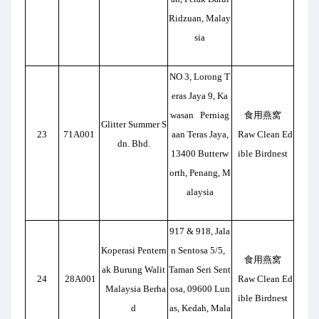
Ridzuan, Malay
sia
NO 3, Lorong T
eras Jaya 9, Ka
wasan Perniag
食用燕窝
Glitter Summer S
23
71A001
aan Teras Jaya,
Raw Clean Ed
dn. Bhd.
13400 Butterw
ible Birdnest
orth, Penang, M
alaysia
917 & 918, Jala
Koperasi Pentern
n Sentosa 5/5,
食用燕窝
ak Burung Walit
Taman Seri Sent
24
28A001
Raw Clean Ed
Malaysia Berha
osa, 09600 Lun
ible Birdnest
d
as, Kedah, Mala