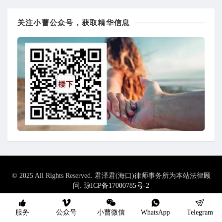
关注小曹公众号，获取精华信息
© 2025 All Rights Reserved. 君泽君(海口)律师事务所为本站法律顾
问.
琼ICP备17000785号-2
sitemap
我们产品/服务
隐私政策
版权/免责
全站内容导航
服务
公众号
小曹微信
WhatsApp
Telegram