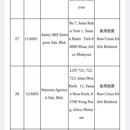
ysia
No.7, Jalan Buk
it Treh 1, Tama
食用燕窝
Amity AKF Enter
27
11A002
n Bukit Treh 8
Raw Clean Ed
prise Sdn. Bhd.
4000 Muar, Joh
ible Birdnest
or, Malaysia
LOT 721, 722,
723, Jalan Desa
Putih 11, Tama
食用燕窝
Wansern Agrotec
28
12A005
n Desa Putih, 8
Raw Clean Ed
h Sdn. Bhd.
3700 Yong Pen
ible Birdnest
g, Johor, Malay
sia