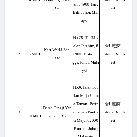
as, 84900 Tang
Bhd.
est
kak, Johor, Mal
aysia.
No.29, 31, 33, J
alan Ibrahim, 8
食用燕窝
Nest World Sdn.
12
17A001
1900 Kota Tin
Edible Bird N
Bhd.
ggi, Johor, Mala
est
ysia.
No.6, Jalan Pon
tian Maju Utam
a,Taman Perin
食用燕窝
Dama Dingji Yan
13
dustrian Pontia
Edible Bird N
18A001
wo Sdn. Bhd.
n Maju, 82000
est
Pontian, Johor,
Malaysia.