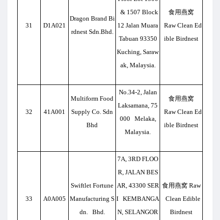
& 1507 Block
食用燕窝
Dragon Brand Bi
31
D1A021
12 Jalan Muara
Raw Clean Ed
rdnest Sdn.Bhd.
Tabuan 93350
ible Birdnest
Kuching, Saraw
ak, Malaysia.
No.34-2, Jalan
Multiform Food
食用燕窝
Laksamana, 75
32
41A001
Supply Co. Sdn
Raw Clean Ed
000 Melaka,
Bhd
ible Birdnest
Malaysia.
7A, 3RD FLOO
R, JALAN BES
Swiftlet Fortune
AR, 43300 SER
食用燕窝 Raw
33
A0A005
Manufacturing S
I KEMBANGA
Clean Edible
dn. Bhd.
N, SELANGOR
Birdnest