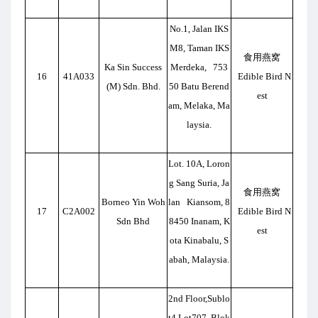
No.1, Jalan IKS
M8, Taman IKS
食用燕窝
Ka Sin Success
Merdeka, 753
16
41A033
Edible Bird N
(M) Sdn. Bhd.
50 Batu Berend
est
am, Melaka, Ma
laysia.
Lot. 10A, Loron
g Sang Suria, Ja
食用燕窝
Borneo Yin Woh
lan Kiansom, 8
17
C2A002
Edible Bird N
Sdn Bhd
8450 Inanam, K
est
ota Kinabalu, S
abah, Malaysia.
2nd Floor,Sublo
t4,Lot707, Blok