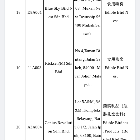
食用燕窝
Blue Sky Bird N
68 Mukah Ne
18
D8A001
Edible Bird N
est Sdn Bhd
w Township 96
est
400 Mukah,Sar
awak.
No.4,Taman Bi
ntang, Jalan Sa
食用燕窝
Ricksen(M) Sdn
19
11A003
keh, 84000 M
Edible Bird N
Bhd
uar, Johor ,Mala
est
ysia.
Lot 5A&M, 6A
燕窝制品（瓶
&M, Kompleks
装燕窝饮料）
Selayang, Bat
Genius Revoluti
Edible Birdnes
20
A3A004
u 8 1/2, Jalan Ip
on Sdn. Bhd.
t Products（Bo
oh, 68100, Batu
ttled Bird Nest