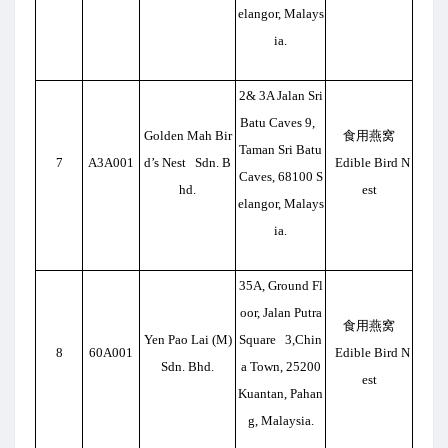
elangor, Malays
ia.
2& 3A Jalan Sri
Batu Caves 9,
Golden Mah Bir
食用燕窝
Taman Sri Batu
7
A3A001
d’s Nest Sdn. B
Edible Bird N
Caves, 68100 S
hd.
est
elangor, Malays
ia.
35A, Ground Fl
oor, Jalan Putra
食用燕窝
Yen Pao Lai (M)
Square 3,Chin
8
60A001
Edible Bird N
Sdn. Bhd.
a Town, 25200
est
Kuantan, Pahan
g, Malaysia.