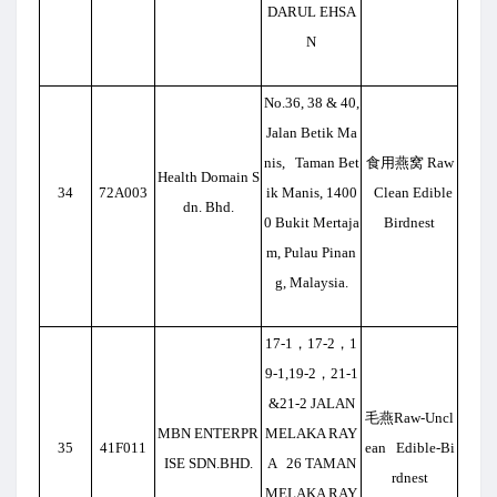
DARUL EHSA
N
No.36, 38 & 40,
Jalan Betik Ma
nis, Taman Bet
食用燕窝 Raw
Health Domain S
34
72A003
ik Manis, 1400
Clean Edible
dn. Bhd.
0 Bukit Mertaja
Birdnest
m, Pulau Pinan
g, Malaysia.
17-1
，17-2，1
9-1,19-2，21-1
&21-2 JALAN
毛燕Raw-Uncl
MBN ENTERPR
MELAKA RAY
35
41F011
ean Edible-Bi
ISE SDN.BHD.
A 26 TAMAN
rdnest
MELAKA RAY