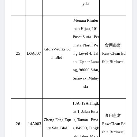
ysia
Menara Rimbu
nan Hijau, 101
Pusat Suria Per
mata, North Wi
食用燕窝
Glory-Works Sd
25
D6A007
ng Level 4, Jal
Raw Clean Ed
n. Bhd.
an Upper Lana
ible Birdnest
ng, 96000 Sibu,
Sarawak, Malay
sia
18A, 19A Tingk
at 1, Jalan Ema
食用燕窝
Zheng Feng Equ
s, Taman Ema
26
14A003
Raw Clean Ed
ity Sdn. Bhd.
s, 84900, Tangk
ible Birdnest
ak, Johor, Mala