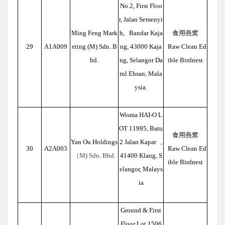
No.2, First Floo
r, Jalan Semenyi
Ming Feng Mark
h, Bandar Kaja
食用燕窝
29
A1A009
eting (M) Sdn. B
ng, 43000 Kaja
Raw Clean Ed
hd.
ng, Selangor Da
ible Birdnest
rul Ehsan, Mala
ysia.
Wisma HAI-O L
OT 11995, Batu
食用燕窝
Yan Ou Holdings
2 Jalan Kapar ,
30
A2A003
Raw Clean Ed
（M) Sdn. Bhd.
41400 Klang, S
ible Birdnest
elangor, Malays
ia
Ground & First
Floor Lot 1506