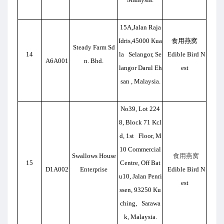
15A,Jalan Raja
Idris,45000 Kua
食用燕窝
Steady Farm Sd
14
la Selangor, Se
Edible Bird N
A6A001
n. Bhd.
langor Darul Eh
est
san , Malaysia.
No39, Lot 224
8, Block 71 Kcl
d, 1st Floor, M
10 Commercial
Swallows House
食用燕窝
15
Centre, Off Bat
D1A002
Enterprise
Edible Bird N
u10, Jalan Penri
est
ssen, 93250 Ku
ching, Sarawa
k, Malaysia.