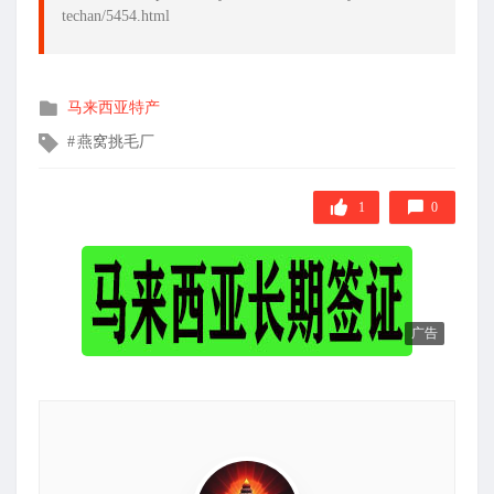
techan/5454.html
发
马来西亚特产
布
文
燕窝挑毛厂
在
章
标
签
1
0
广告