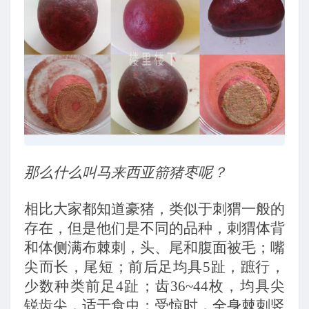
那么什么叫马来西亚箭猪枣呢？
相比大家都知道豪猪，类似于刺猬一般的
存在，但是他们是不同的品种，刺猬体背
和体侧满布棘刺，头、尾和腹面被毛；嘴
尖而长，尾短；前后足均具5趾，蹠行，
少数种类前足4趾；齿36~44枚，均具尖
锐齿尖，适于食虫；受惊时，全身棘刺竖