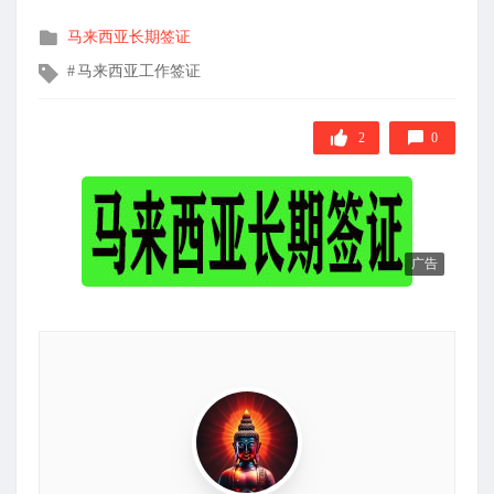
发
马来西亚长期签证
布
文
马来西亚工作签证
在
章
标
签
2
0
广告