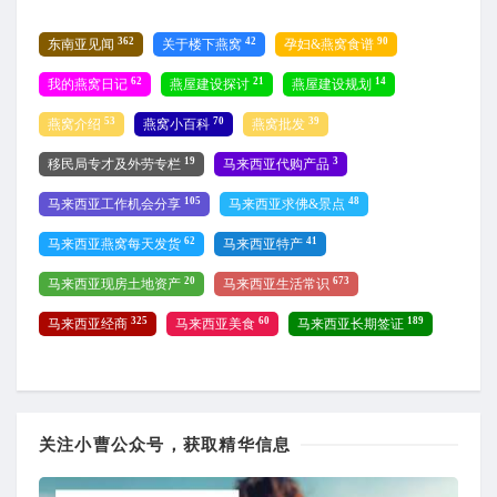
362
42
90
东南亚见闻
关于楼下燕窝
孕妇&燕窝食谱
62
21
14
我的燕窝日记
燕屋建设探讨
燕屋建设规划
53
70
39
燕窝介绍
燕窝小百科
燕窝批发
19
3
移民局专才及外劳专栏
马来西亚代购产品
105
48
马来西亚工作机会分享
马来西亚求佛&景点
62
41
马来西亚燕窝每天发货
马来西亚特产
20
673
马来西亚现房土地资产
马来西亚生活常识
325
60
189
马来西亚经商
马来西亚美食
马来西亚长期签证
关注小曹公众号，获取精华信息