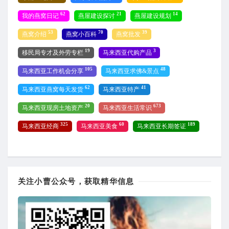
62
21
14
我的燕窝日记
燕屋建设探讨
燕屋建设规划
53
70
39
燕窝介绍
燕窝小百科
燕窝批发
19
3
移民局专才及外劳专栏
马来西亚代购产品
105
48
马来西亚工作机会分享
马来西亚求佛&景点
62
41
马来西亚燕窝每天发货
马来西亚特产
20
673
马来西亚现房土地资产
马来西亚生活常识
325
60
189
马来西亚经商
马来西亚美食
马来西亚长期签证
关注小曹公众号，获取精华信息