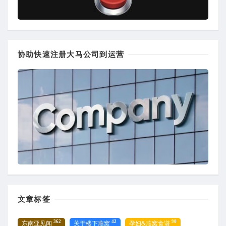
协助快速注册大马公司到运营
文章标签
362
42
90
东南亚见闻
关于楼下燕窝
孕妇&燕窝食谱