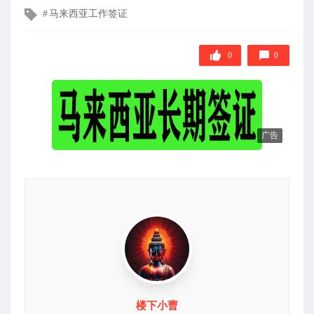
布
文
马来西亚工作签证
在
章
标
签
0
0
广告
楼下小曹