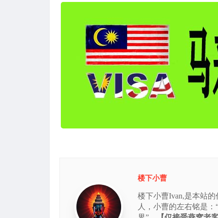
楼下小曹
楼下小曹Ivan,是本
人，小曹的左右铭是：
界”，
【仅接受燕窝老客的