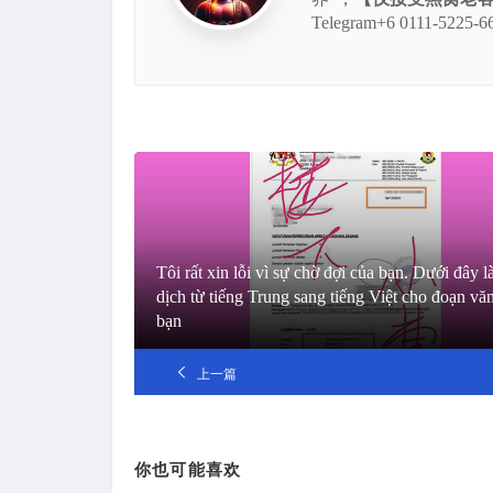
Telegram+6 0111
Tôi rất xin lỗi vì sự chờ đợi của bạn. Dưới đây l
dịch từ tiếng Trung sang tiếng Việt cho đoạn vă
bạn
上一篇
你也可能喜欢