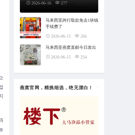
2026-06-16
277
马来西亚跨行取款免去1块钱
手续费了
2026-06-15
266
马来西亚燕窝直邮今日发出
2026-06-15
254
으
업
燕窝官网，精挑细选，绝无漂白！
지
 
능