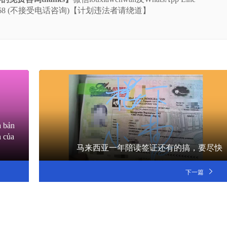
-5225-668 (不接受电话咨询)【计划违法者请绕道】
à bản
n của
马来西亚一年陪读签证还有的搞，要尽快
下一篇