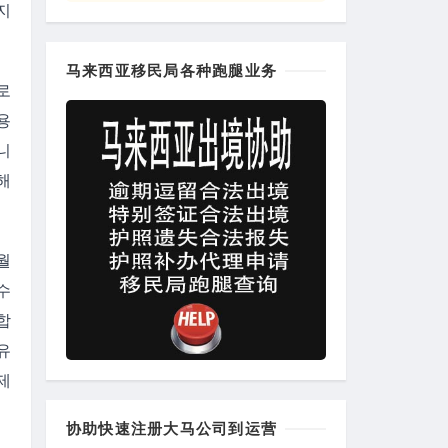
 
马来西亚移民局各种跑腿业务
로
 
니
 
 
 
합
 
제
协助快速注册大马公司到运营