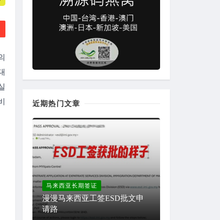
 
대
실
비
近期热门文章
马来西亚长期签证
漫漫马来西亚工签ESD批文申
请路