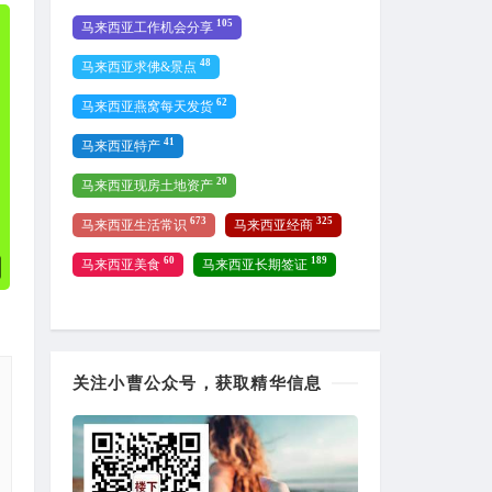
105
马来西亚工作机会分享
48
马来西亚求佛&景点
62
马来西亚燕窝每天发货
41
马来西亚特产
20
马来西亚现房土地资产
673
325
马来西亚生活常识
马来西亚经商
60
189
马来西亚美食
马来西亚长期签证
关注小曹公众号，获取精华信息