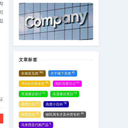
작
리
있
文章标签
362
42
东南亚见闻
关于楼下燕窝
90
62
孕妇&燕窝食谱
我的燕窝日记
21
14
燕屋建设探讨
燕屋建设规划
证
53
70
燕窝介绍
燕窝小百科
39
19
燕窝批发
移民局专才及外劳专栏
3
马来西亚代购产品