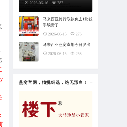
2026-06-16
282
来
马来西亚跨行取款免去1块钱
次
手续费了
2026-06-15
273
马来西亚燕窝直邮今日发出
来
2026-06-15
258
部
工
y
燕窝官网，精挑细选，绝无漂白！
大
签
，
永
前