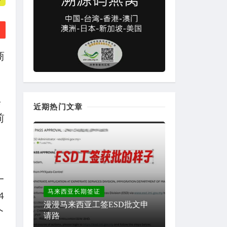
商
每
近期热门文章
前
一
马来西亚长期签证
4
漫漫马来西亚工签ESD批文申
个
请路