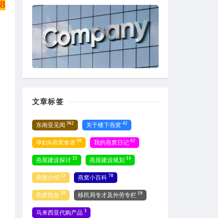
8
文章标签
362
42
东南亚见闻
关于楼下燕窝
90
62
孕妇&燕窝食谱
我的燕窝日记
21
14
燕屋建设探讨
燕屋建设规划
53
70
燕窝介绍
燕窝小百科
39
19
燕窝批发
移民局专才及外劳专栏
3
马来西亚代购产品