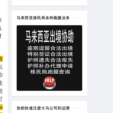
马来西亚移民局各种跑腿业务
款
马
材
有
点
你
这
程
可
n
协助快速注册大马公司到运营