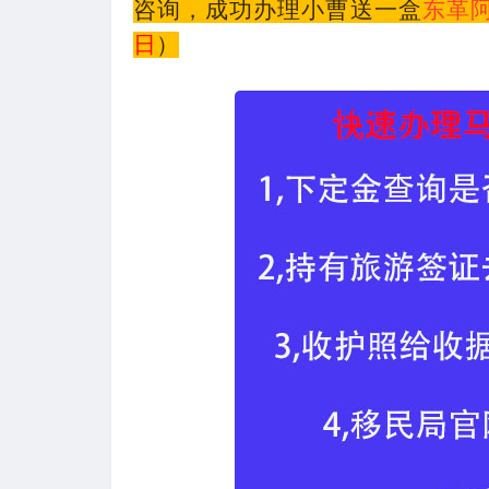
咨询，成功办理小曹送一盒
东革
日
）