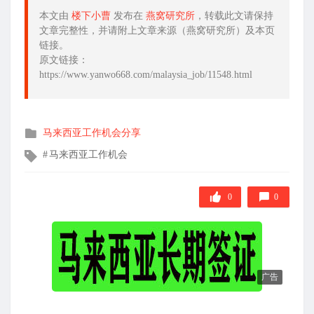
本文由
楼下小曹
发布在
燕窝研究所
，转载此文请保持
文章完整性，并请附上文章来源（燕窝研究所）及本页
链接。
原文链接：
https://www.yanwo668.com/malaysia_job/11548.html
发
马来西亚工作机会分享
布
文
马来西亚工作机会
在
章
标
签
0
0
广告