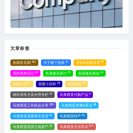
文章标签
362
42
90
东南亚见闻
关于楼下燕窝
孕妇&燕窝食谱
62
21
14
我的燕窝日记
燕屋建设探讨
燕屋建设规划
53
70
39
燕窝介绍
燕窝小百科
燕窝批发
19
3
移民局专才及外劳专栏
马来西亚代购产品
105
48
马来西亚工作机会分享
马来西亚求佛&景点
62
41
马来西亚燕窝每天发货
马来西亚特产
20
673
马来西亚现房土地资产
马来西亚生活常识