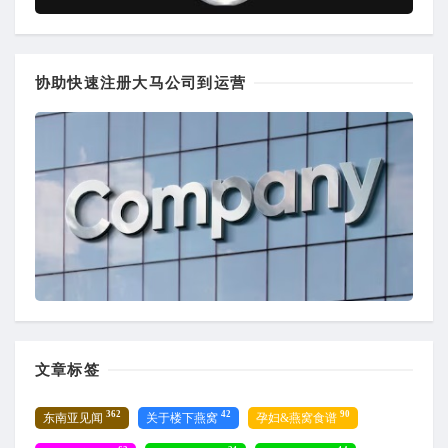
协助快速注册大马公司到运营
文章标签
362
42
90
东南亚见闻
关于楼下燕窝
孕妇&燕窝食谱