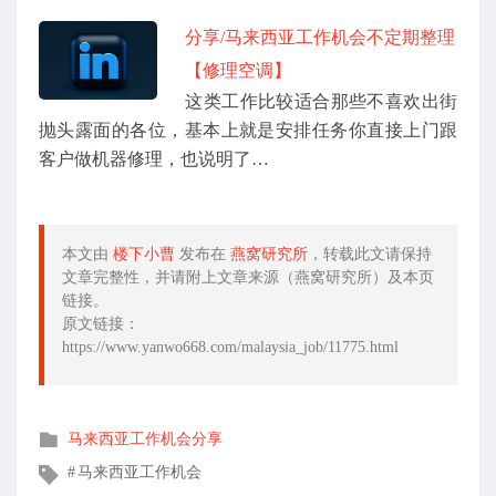
分享/马来西亚工作机会不定期整理
【修理空调】
这类工作比较适合那些不喜欢出街
抛头露面的各位，基本上就是安排任务你直接上门跟
客户做机器修理，也说明了…
本文由
楼下小曹
发布在
燕窝研究所
，转载此文请保持
文章完整性，并请附上文章来源（燕窝研究所）及本页
链接。
原文链接：
https://www.yanwo668.com/malaysia_job/11775.html
发
马来西亚工作机会分享
布
文
马来西亚工作机会
在
章