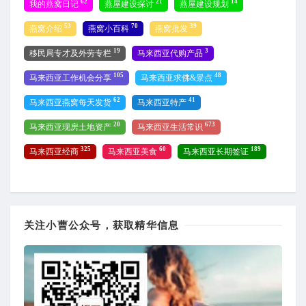
62
21
14
我的燕窝日记
燕屋建设探讨
燕屋建设规划
53
70
39
燕窝介绍
燕窝小百科
燕窝批发
19
3
移民局专才及外劳专栏
马来西亚代购产品
105
48
马来西亚工作机会分享
马来西亚求佛&景点
62
41
马来西亚燕窝每天发货
马来西亚特产
20
673
马来西亚现房土地资产
马来西亚生活常识
325
60
189
马来西亚经商
马来西亚美食
马来西亚长期签证
关注小曹公众号，获取精华信息