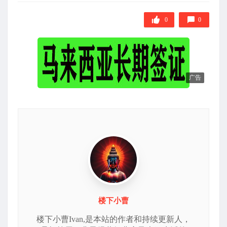
标
签
0
0
广告
楼下小曹
楼下小曹Ivan,是本站的作者和持续更新人，