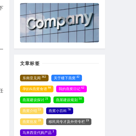
下
一
文章标签
362
42
东南亚见闻
关于楼下燕窝
90
62
孕妇&燕窝食谱
我的燕窝日记
任
21
14
燕屋建设探讨
燕屋建设规划
53
70
燕窝介绍
燕窝小百科
39
19
燕窝批发
移民局专才及外劳专栏
3
马来西亚代购产品