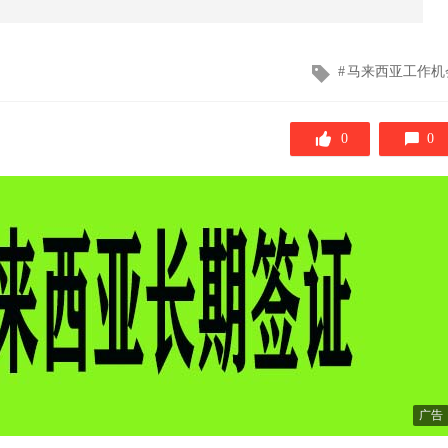
文
马来西亚工作机
章
标
签
0
0
广告