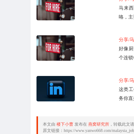
马来西
咯，主
分享/
好像厨
个连锁
分享/
这类工
务你直
本文由
楼下小曹
发布在
燕窝研究所
，转载此文
原文链接：https://www.yanwo668.com/malaysia_job/