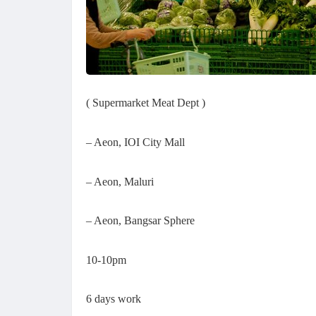
( Supermarket Meat Dept )
– Aeon, IOI City Mall
– Aeon, Maluri
– Aeon, Bangsar Sphere
10-10pm
6 days work