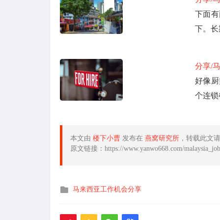
下面有
下。长
分享/
好像厨
个连锁
本文由
楼下小曹
发布在
燕窝研究所
，转载此文
原文链接：https://www.yanwo668.com/malaysia_job/
发
马来西亚工作机会分享
布
在