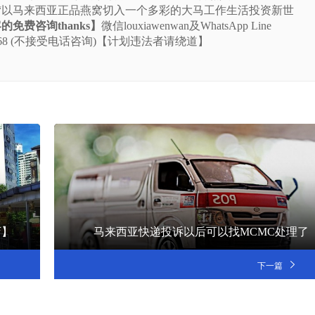
“以马来西亚正品燕窝切入一个多彩的大马工作生活投资新世
免费咨询thanks】
微信louxiawenwan及WhatsApp Line
-5225-668 (不接受电话咨询)【计划违法者请绕道】
店】
马来西亚快递投诉以后可以找MCMC处理了
下一篇