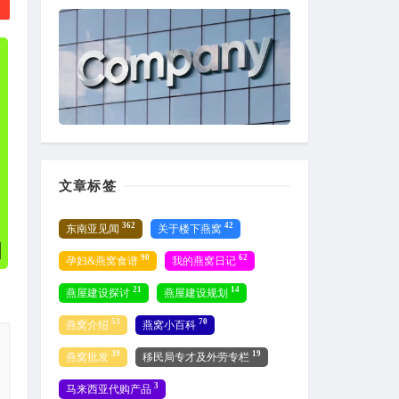
文章标签
362
42
东南亚见闻
关于楼下燕窝
90
62
孕妇&燕窝食谱
我的燕窝日记
21
14
燕屋建设探讨
燕屋建设规划
53
70
燕窝介绍
燕窝小百科
39
19
燕窝批发
移民局专才及外劳专栏
3
马来西亚代购产品