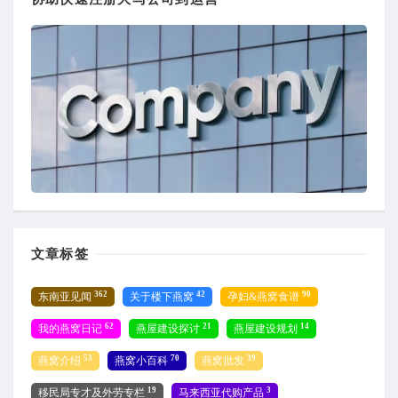
文章标签
362
42
90
东南亚见闻
关于楼下燕窝
孕妇&燕窝食谱
62
21
14
我的燕窝日记
燕屋建设探讨
燕屋建设规划
53
70
39
燕窝介绍
燕窝小百科
燕窝批发
19
3
移民局专才及外劳专栏
马来西亚代购产品