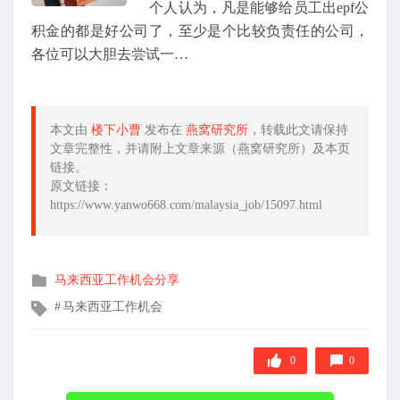
个人认为，凡是能够给员工出epf公
积金的都是好公司了，至少是个比较负责任的公司，
各位可以大胆去尝试一…
本文由
楼下小曹
发布在
燕窝研究所
，转载此文请保持
文章完整性，并请附上文章来源（燕窝研究所）及本页
链接。
原文链接：
https://www.yanwo668.com/malaysia_job/15097.html
发
马来西亚工作机会分享
布
文
马来西亚工作机会
在
章
标
签
0
0