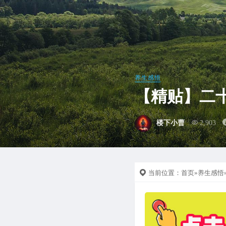
养生感悟
【精贴】二
楼下小曹
2,903
当前位置：
首页
»
养生感悟