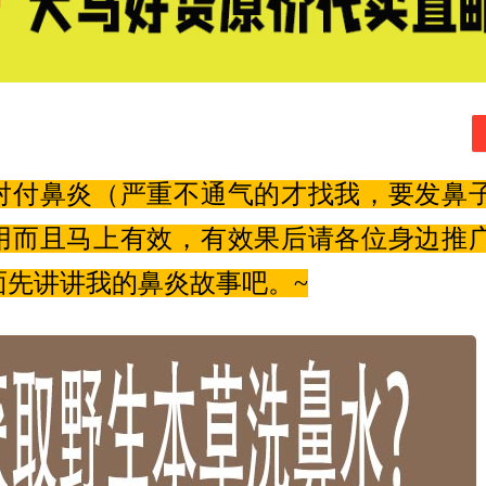
对付鼻炎（严重不通气的才找我，要发鼻
用而且马上有效，有效果后请各位身边推
面先讲讲我的鼻炎故事吧。~