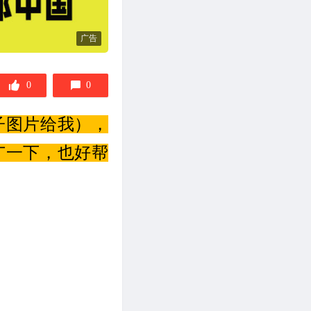
广告
0
0
子图片给我），
广一下，也好帮