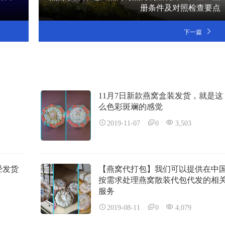
册条件及对照检查要点
下一篇
11月7日新款燕窝盒装发货，就是这
么色彩斑斓的感觉
2019-11-07
0
3,503
经发货
【燕窝代打包】我们可以提供在中
按需求处理燕窝散装代包代发的相
服务
2019-08-11
0
4,079