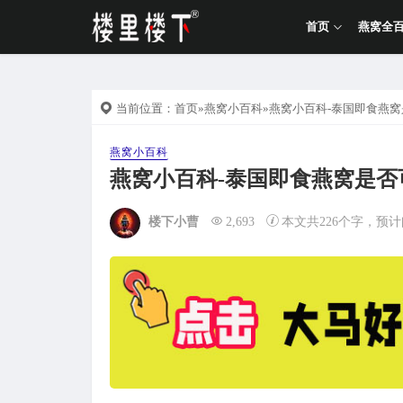
首页
燕窝全
当前位置：
首页
»
燕窝小百科
»燕窝小百科-泰国即食燕
燕窝小百科
燕窝小百科-泰国即食燕窝是
楼下小曹
2,693
本文共226个字，预