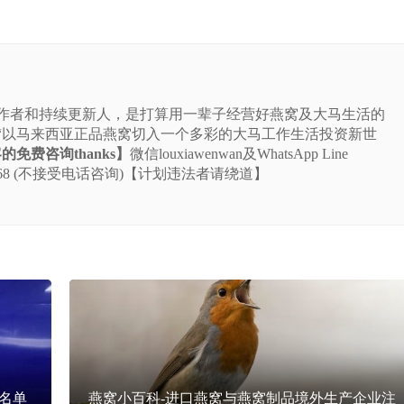
站的作者和持续更新人，是打算用一辈子经营好燕窝及大马生活的
“以马来西亚正品燕窝切入一个多彩的大马工作生活投资新世
免费咨询thanks】
微信louxiawenwan及WhatsApp Line
-5225-668 (不接受电话咨询)【计划违法者请绕道】
名单
燕窝小百科-进口燕窝与燕窝制品境外生产企业注