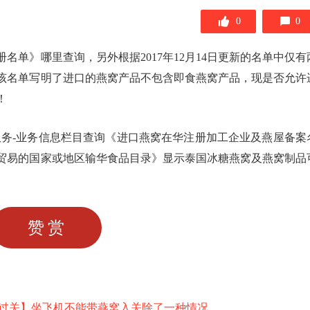
0
0
单》哪里查询，另外根据2017年12月14日更新的名单中仅有
该名单写明了进口的燕窝产品不包含即食燕窝产品，现是否允许
！
服务-业务信息栏目查询《进口燕窝在华注册加工企业及燕屋备案
贸易的国家或地区输华食品目录》显示泰国冰糖燕窝及燕窝制品
赞赏
过关】坐飞机不能带燕窝入关除了一种情况