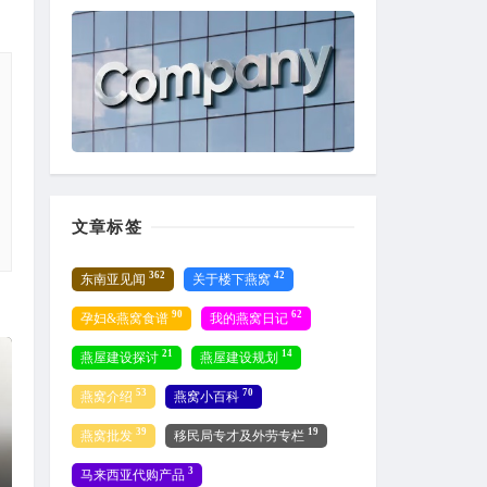
文章标签
362
42
东南亚见闻
关于楼下燕窝
90
62
孕妇&燕窝食谱
我的燕窝日记
21
14
燕屋建设探讨
燕屋建设规划
53
70
燕窝介绍
燕窝小百科
39
19
燕窝批发
移民局专才及外劳专栏
3
马来西亚代购产品