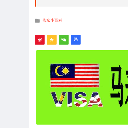
发
燕窝小百科
布
在