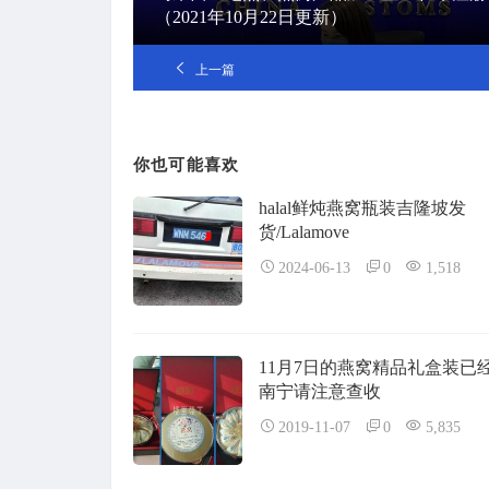
（2021年10月22日更新）
上一篇
你也可能喜欢
halal鲜炖燕窝瓶装吉隆坡发
货/Lalamove
2024-06-13
0
1,518
11月7日的燕窝精品礼盒装已
南宁请注意查收
2019-11-07
0
5,835