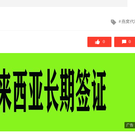
文
燕窝代
章
标
签
0
0
广告