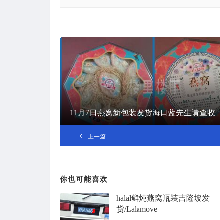
11月7日燕窝新包装发货海口蓝先生请查收
上一篇
你也可能喜欢
halal鲜炖燕窝瓶装吉隆坡发
货/Lalamove