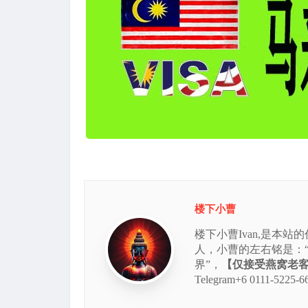
楼下小曹
楼下小曹Ivan,是本
人，小曹的左右铭是：
界”，
【仅接受燕窝老客的
Telegram+6 0111