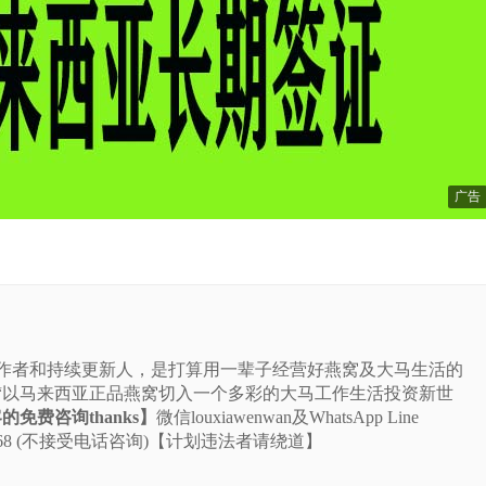
广告
站的作者和持续更新人，是打算用一辈子经营好燕窝及大马生活的
“以马来西亚正品燕窝切入一个多彩的大马工作生活投资新世
免费咨询thanks】
微信louxiawenwan及WhatsApp Line
-5225-668 (不接受电话咨询)【计划违法者请绕道】