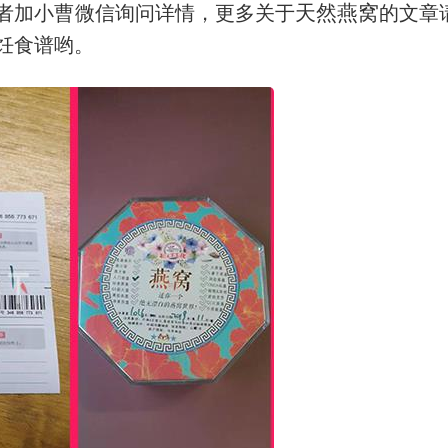
天然燕窝
者加小曹微信询问详情，更多关于
的文章
饪食谱哟。