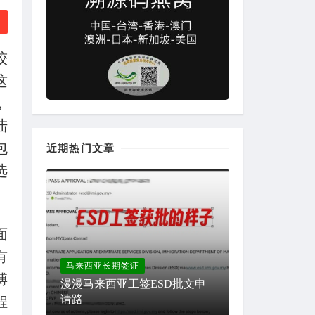
较
这
，
陆
包
近期热门文章
选
面
有
马来西亚长期签证
博
漫漫马来西亚工签ESD批文申
请路
程