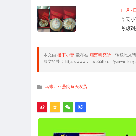
11月
今天小
考虑到
本文由
楼下小曹
发布在
燕窝研究所
，转载此文
原文链接：https://www.yanwo668.com/yanwo-baoyou
发
马来西亚燕窝每天发货
布
在