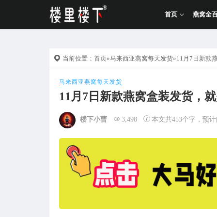
首页
燕窝全
当前位置：
首页
»
马来西亚燕窝每天发货
»11月7日新
马来西亚燕窝每天发货
11月7日新款燕窝盒装发货，
楼下小曹
3,498
本文共453个字，预