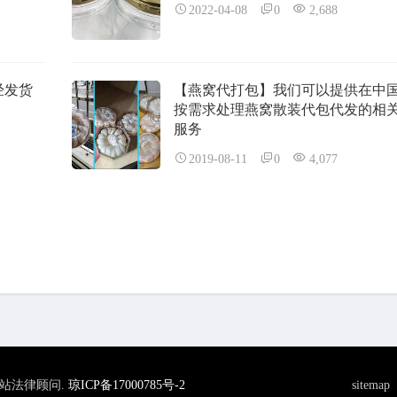
2022-04-08
0
2,688
经发货
【燕窝代打包】我们可以提供在中
按需求处理燕窝散装代包代发的相
服务
2019-08-11
0
4,077
所为本站法律顾问.
琼ICP备17000785号-2
sitemap