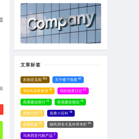
是
文章标签
362
42
东南亚见闻
关于楼下燕窝
装
90
62
孕妇&燕窝食谱
我的燕窝日记
21
14
燕屋建设探讨
燕屋建设规划
53
70
燕窝介绍
燕窝小百科
39
19
燕窝批发
移民局专才及外劳专栏
3
马来西亚代购产品