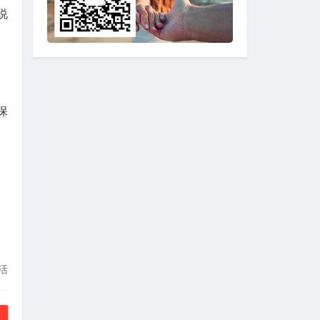
说
保
活