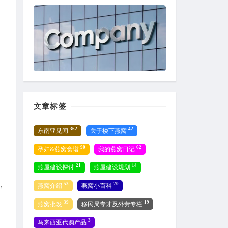
文章标签
362
42
东南亚见闻
关于楼下燕窝
90
62
孕妇&燕窝食谱
我的燕窝日记
21
14
燕屋建设探讨
燕屋建设规划
，
53
70
燕窝介绍
燕窝小百科
39
19
燕窝批发
移民局专才及外劳专栏
3
马来西亚代购产品
，