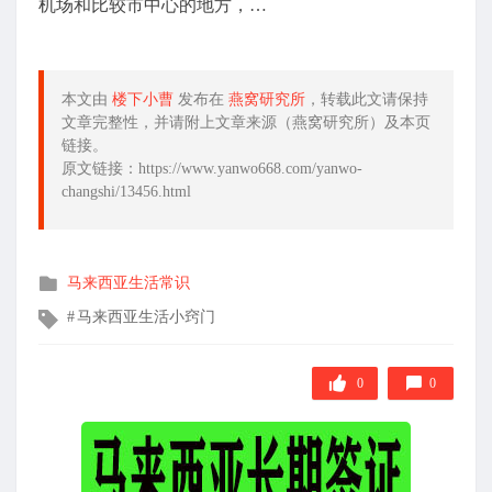
机场和比较市中心的地方，…
本文由
楼下小曹
发布在
燕窝研究所
，转载此文请保持
文章完整性，并请附上文章来源（燕窝研究所）及本页
链接。
原文链接：https://www.yanwo668.com/yanwo-
changshi/13456.html
发
马来西亚生活常识
布
文
马来西亚生活小窍门
在
章
标
签
0
0