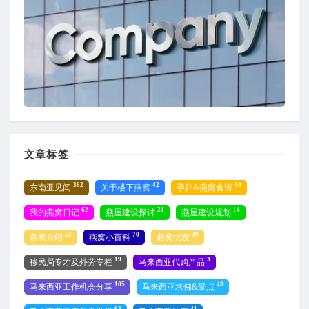
文章标签
362
42
90
东南亚见闻
关于楼下燕窝
孕妇&燕窝食谱
62
21
14
我的燕窝日记
燕屋建设探讨
燕屋建设规划
53
70
39
燕窝介绍
燕窝小百科
燕窝批发
19
3
移民局专才及外劳专栏
马来西亚代购产品
105
48
马来西亚工作机会分享
马来西亚求佛&景点