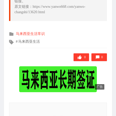
链接。
原文链接：https://www.yanwo668.com/yanwo-
changshi/13620.html
发
马来西亚生活常识
布
文
马来西亚生活
在
章
标
签
0
0
广告