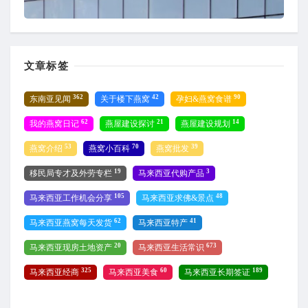
文章标签
362
42
90
东南亚见闻
关于楼下燕窝
孕妇&燕窝食谱
62
21
14
我的燕窝日记
燕屋建设探讨
燕屋建设规划
53
70
39
燕窝介绍
燕窝小百科
燕窝批发
19
3
移民局专才及外劳专栏
马来西亚代购产品
105
48
马来西亚工作机会分享
马来西亚求佛&景点
62
41
马来西亚燕窝每天发货
马来西亚特产
20
673
马来西亚现房土地资产
马来西亚生活常识
325
60
189
马来西亚经商
马来西亚美食
马来西亚长期签证