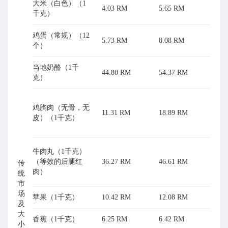
大米（白色）（1
4.03 RM
5.65 RM
千克）
鸡蛋（常规）（12
5.73 RM
8.08 RM
个）
当地奶酪（1千
44.80 RM
54.37 RM
克）
鸡胸肉（无骨，无
11.31 RM
18.89 RM
皮）（1千克）
牛肉丸（1千克）
（等效的后腿红
36.27 RM
46.61 RM
传
肉）
统
市
场
苹果（1千克）
10.42 RM
12.08 RM
及
大
香蕉（1千克）
6.25 RM
6.42 RM
小